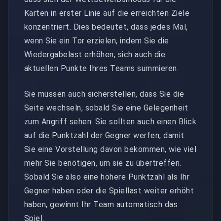
Karten in erster Linie auf die erreichten Ziele
konzentriert. Dies bedeutet, dass jedes Mal,
wenn Sie ein Tor erzielen, indem Sie die
Wiedergabelast erhöhen, sich auch die
aktuellen Punkte Ihres Teams summieren.
Sie müssen auch sicherstellen, dass Sie die
Seite wechseln, sobald Sie eine Gelegenheit
zum Angriff sehen. Sie sollten auch einen Blick
auf die Punktzahl der Gegner werfen, damit
Sie eine Vorstellung davon bekommen, wie viel
mehr Sie benötigen, um sie zu übertreffen.
Sobald Sie also eine höhere Punktzahl als Ihr
Gegner haben oder die Spiellast weiter erhöht
haben, gewinnt Ihr Team automatisch das
Spiel.