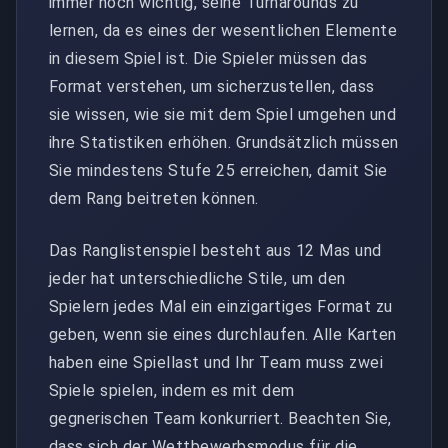
immer noch wichtig, seine Turnarounds zu
lernen, da es eines der wesentlichen Elemente
in diesem Spiel ist. Die Spieler müssen das
Format verstehen, um sicherzustellen, dass
sie wissen, wie sie mit dem Spiel umgehen und
ihre Statistiken erhöhen. Grundsätzlich müssen
Sie mindestens Stufe 25 erreichen, damit Sie
dem Rang beitreten können.
Das Ranglistenspiel besteht aus 12 Mas und
jeder hat unterschiedliche Stile, um den
Spielern jedes Mal ein einzigartiges Format zu
geben, wenn sie eines durchlaufen. Alle Karten
haben eine Spiellast und Ihr Team muss zwei
Spiele spielen, indem es mit dem
gegnerischen Team konkurriert. Beachten Sie,
dass sich der Wettbewerbsmodus für die