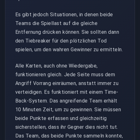
Es gibt jedoch Situationen, in denen beide
Teams die Spiellast auf die gleiche
Entfernung drücken können. Sie sollten dann
den Tiebreaker für den plötzlichen Tod
spielen, um den wahren Gewinner zu ermitteln.
Alle Karten, auch ohne Wiedergabe,
funktionieren gleich. Jede Seite muss dem
Angriff Vorrang einräumen, anstatt immer zu
verteidigen. Es funktioniert mit einem Time-
Back-System. Das angreifende Team erhält
10 Minuten Zeit, um zu gewinnen. Sie müssen
beide Punkte erfassen und gleichzeitig
sicherstellen, dass ihr Gegner dies nicht tut.
Das Team, das beide Punkte sammeln konnte,