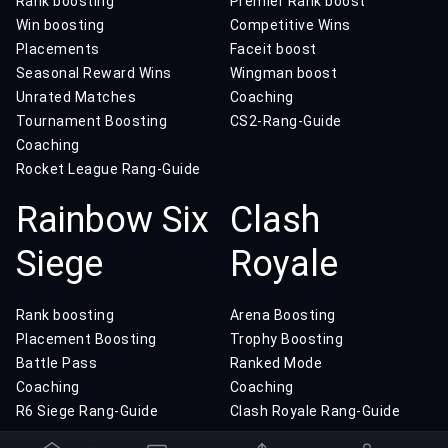
Rank boosting
Premier Rank boost
Win boosting
Competitive Wins
Placements
Faceit boost
Seasonal Reward Wins
Wingman boost
Unrated Matches
Coaching
Tournament Boosting
CS2-Rang-Guide
Coaching
Rocket League Rang-Guide
Rainbow Six
Clash
Siege
Royale
Rank boosting
Arena Boosting
Placement Boosting
Trophy Boosting
Battle Pass
Ranked Mode
Coaching
Coaching
R6 Siege Rang-Guide
Clash Royale Rang-Guide