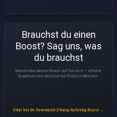
Brauchst du einen
Boost? Sag uns, was
du brauchst
Beschreibe deinen Boost auf Deutsch — erhalte
Angebote von verifizierten Profis in Minuten.
Oder hol dir
Overwatch 2 Rang-Aufstieg-Boost
→