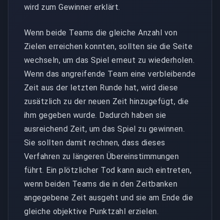
wird zum Gewinner erklärt.
Wenn beide Teams die gleiche Anzahl von
Zielen erreichen konnten, sollten sie die Seite
wechseln, um das Spiel erneut zu wiederholen.
Wenn das angreifende Team eine verbleibende
Zeit aus der letzten Runde hat, wird diese
zusätzlich zu der neuen Zeit hinzugefügt, die
ihm gegeben wurde. Dadurch haben sie
ausreichend Zeit, um das Spiel zu gewinnen.
Sie sollten damit rechnen, dass dieses
Verfahren zu längeren Übereinstimmungen
führt. Ein plötzlicher Tod kann auch eintreten,
wenn beiden Teams die in den Zeitbanken
angegebene Zeit ausgeht und sie am Ende die
gleiche objektive Punktzahl erzielen.