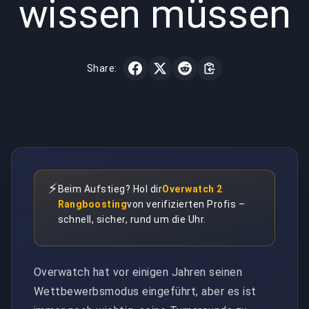
wissen müssen
Share:
⚡
Beim Aufstieg? Hol dir
Overwatch 2
Rangboosting
von verifizierten Profis –
schnell, sicher, rund um die Uhr.
Overwatch hat vor einigen Jahren seinen
Wettbewerbsmodus eingeführt, aber es ist