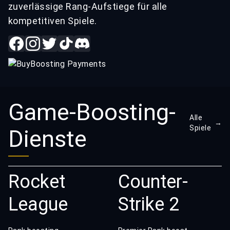
zuverlässige Rang-Aufstiege für alle
kompetitiven Spiele.
Game-Boosting-
Alle
→
Spiele
Dienste
Rocket
Counter-
League
Strike 2