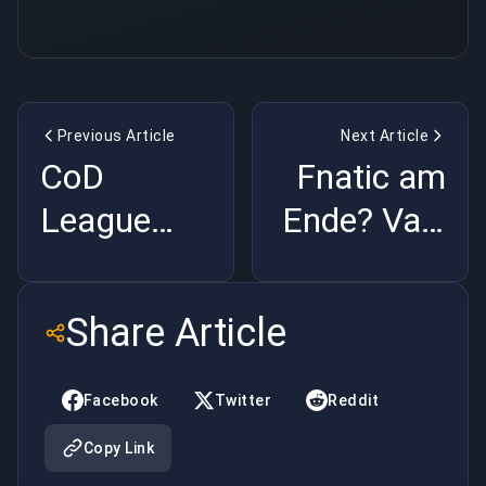
Previous Article
Next Article
CoD
Fnatic am
League
Ende? Vals
pleite:
Masters-
Profis
London-
Share Article
zahlen
Check |
selbst |
BuyBoosting
Facebook
Twitter
Reddit
BuyBoosting
Copy Link