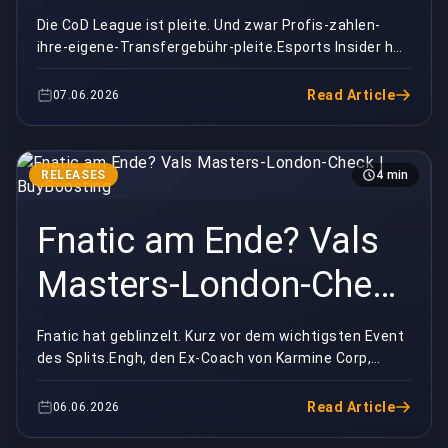
BuyBoosting
Die CoD League ist pleite. Und zwar Profis-zahlen-
ihre-eigene-Transfergebühr-pleite.Esports Insider hat
gerade einen Bericht rausgehauen, der jeden Ki...
Read Article
07.06.2026
RELEASES
4 min
Fnatic am Ende? Vals
Masters-London-Check
| BuyBoosting
Fnatic hat geblinzelt. Kurz vor dem wichtigsten Event
des Splits.Engh, den Ex-Coach von Karmine Corp,
wenige Wochen vor Masters London zu holen, ist e...
Read Article
06.06.2026