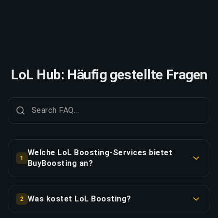
LoL Hub: Häufig gestellte Fragen
Welche LoL Boosting-Services bietet
1
BuyBoosting an?
BuyBoosting bietet Ihnen ein umfassendes Angebot
an LoL Services: Rank Boosting, TFT Boosting, Win
Was kostet LoL Boosting?
2
Boosting, Duo Boosting, Placements und Rank