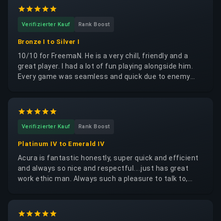
impressed me the most was his adaptability and
game knowledge. With my limited champion pool, he
Verifizierter Kauf
Rank Boost
suggested optimal picks and even adjusted his own
champion choice to create better synergy with my
Bronze I to Silver I
playstyle. His guidance made the experience smooth
10/10 for FreemaN. He is a very chill, friendly and a
and enjoyable. Highly recommend this service,
great player. I had a lot of fun playing alongside him.
especially if you're paired with Mark!
Every game was seamless and quick due to enemy
team ffing or FreemaN stomping the game. Most
games 20-30 mins long. Need a little bit of help due to
being a support main and being unlucky in games.
Didn't lose one game. If I decide to use buyboosting
Verifizierter Kauf
Rank Boost
again, I will for sure try to pick FreemaN specifically.
Thank you for the games!
Platinum IV to Emerald IV
Acura is fantastic honestly, super quick and efficient
and always so nice and respectful....just has great
work ethic man. Always such a pleasure to talk to,
almost like that friend you really like but only speak to
every so often cause you're both so busy. LOL