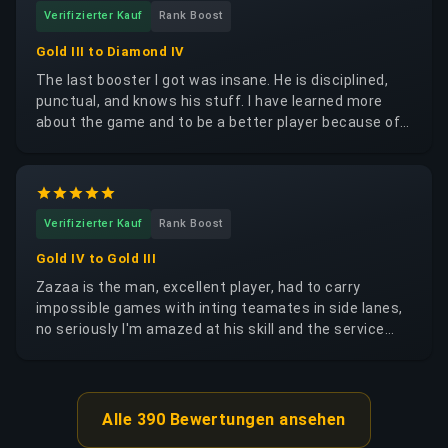
Verifizierter Kauf
Rank Boost
Gold III to Diamond IV
The last booster I got was insane. He is disciplined,
punctual, and knows his stuff. I have learned more
about the game and to be a better player because of
the remarks he gave me constantly. He gave me
advice every game on runes, builds prio, and
positioning/itemization in each and every game. I
seriously learned alot from him and hope he gets the
Verifizierter Kauf
Rank Boost
credit he deserves (Aladdin).
Gold IV to Gold III
Zazaa is the man, excellent player, had to carry
impossible games with inting teamates in side lanes,
no seriously I'm amazed at his skill and the service
provided. Had to go on a break and just sent him a
message the next day to finish, like premium service
of the charts. I would gladly play with him again no
questions asked
Alle 390 Bewertungen ansehen