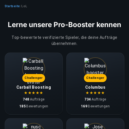
Startseite
LoL
/
Lerne unsere Pro-Booster kennen
Top-bewertete verifizierte Spieler, die deine Aufträge
übernehmen.
Challenger
Challenger
Carball Boosting
Columbus
★
★
★
★
★
★
★
★
★
★
748
Aufträge
734
Aufträge
185
Bewertungen
169
Bewertungen