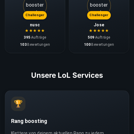
Challenger
Challenger
nusc
Jose
★
★
★
★
★
★
★
★
★
★
395
Aufträge
509
Aufträge
103
Bewertungen
100
Bewertungen
Unsere LoL Services
🏆
Rang boosting
Klettere von deinem aktuellen Rang zu jedem