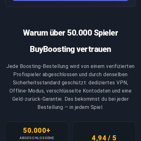
LINK KOPIEREN
Services machen Eroberer zugänglich unabhängig von
zur Maximierung der Erfolgswahrscheinlichkeit.
persönlichem Skill oder verfügbarer Zeit. Viele Kunden
verfolgen Eroberer für: prestigeträchtiges Display in
LINK KOPIEREN
Aktivitäten und sozialen Räumen, saisonale
Warum über 50.000 Spieler
Vergoldung ohne zeitintensive Lernkurven, und
Materialien/Waffen während der Reise erworben.
BuyBoosting vertrauen
Wert verfolgenswert für jeden ernsthaften PvE-
Spieler.
Jede Boosting-Bestellung wird von einem verifizierten
Profispieler abgeschlossen und durch denselben
LINK KOPIEREN
Sicherheitsstandard geschützt: dediziertes VPN,
Offline-Modus, verschlüsselte Kontodaten und eine
Geld-zurück-Garantie. Das bekommst du bei jeder
Bestellung — in jedem Spiel.
50.000+
4,94 / 5
ABGESCHLOSSENE