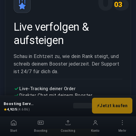
03
03
Live verfolgen &
aufsteigen
Schau in Echtzeit zu, wie dein Rank steigt, und
schreib deinem Booster jederzeit. Der Support
ist 24/7 für dich da.
Live-Tracking deiner Order
Direkter Chat mit deinem Booster
24/7 Support
Boosting Service
⚡
Jetzt kaufen
Wähle deine Boost-Optionen, u
4,92/5
(4.686)
Start
Boosting
Coaching
Konto
Mehr