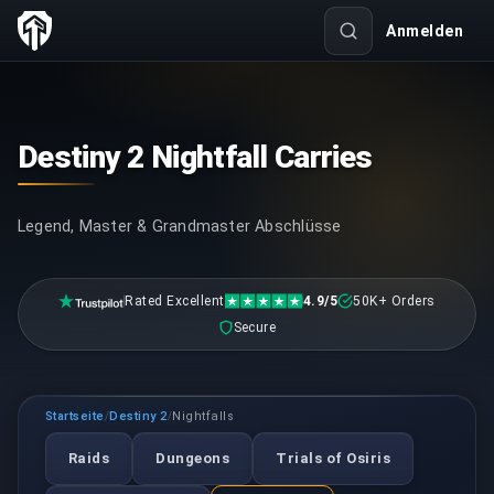
Anmelden
Destiny 2 Nightfall Carries
Legend, Master & Grandmaster Abschlüsse
Rated Excellent
4.9/5
50K+ Orders
Secure
Startseite
Destiny 2
Nightfalls
/
/
Raids
Dungeons
Trials of Osiris