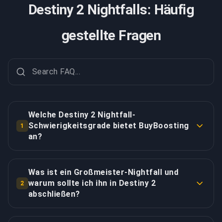
Destiny 2 Nightfalls: Häufig
gestellte Fragen
Welche Destiny 2 Nightfall-
Schwierigkeitsgrade bietet BuyBoosting
1
an?
BuyBoosting bietet Abschlüsse für alle Nightfall-
Schwierigkeitsstufen an. Legende-Nightfalls
Was ist ein Großmeister-Nightfall und
(empfohlene Power 1830) bieten moderate
warum sollte ich ihn in Destiny 2
2
Herausforderung mit verbesserten Loot-Raten.
abschließen?
Meister-Nightfalls (empfohlene Power 1840)
Großmeister-Nightfalls (GMs) sind Destiny 2s
beinhalten Champion-Dichte und strenge