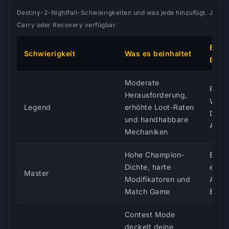
Destiny-2-Nightfall-Schwierigkeiten und was jede hinzufügt. Jede Sc
Carry oder Recovery verfügbar.
Beme
Schwierigkeit
Was es beinhaltet
Belo
Moderate
Rotie
Herausforderung,
Waffe
Legend
erhöhte Loot-Raten
Drop
und handhabbare
Aufwe
Mechaniken
Hohe Champion-
Besse
Dichte, harte
einsc
Master
Modifikatoren und
Asce
Match Game
Enha
Contest Mode
deckelt deine