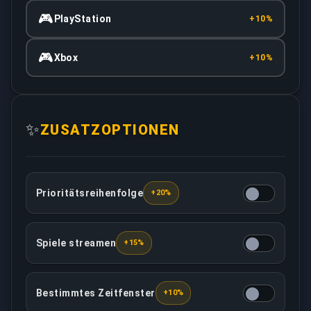
🎮
PlayStation
+10%
🎮
Xbox
+10%
✨
ZUSATZOPTIONEN
Prioritätsreihenfolge
+20%
Diese Option gewährleistet, dass Ihr Auftrag mit höhe
Spiele streamen
+15%
Der Ihnen zugewiesene Booster zeichnet alle Spiele a
Bestimmtes Zeitfenster
+10%
Deinen Boost zu einem bestimmten Zeitpunkt planen,