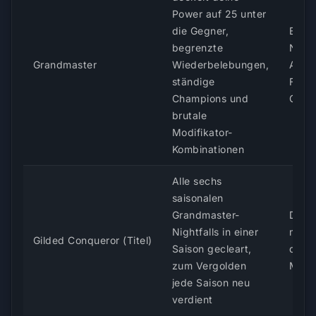
Power auf 25 unter
die Gegner,
Best
begrenzte
Night
Grandmaster
Wiederbelebungen,
Asce
ständige
Forts
Champions und
Conq
brutale
Modifikator-
Kombinationen
Alle sechs
saisonalen
Grandmaster-
Das 
Nightfalls in einer
mit 
Gilded Conqueror (Titel)
Saison gecleart,
das f
zum Vergolden
Meist
jede Saison neu
verdient