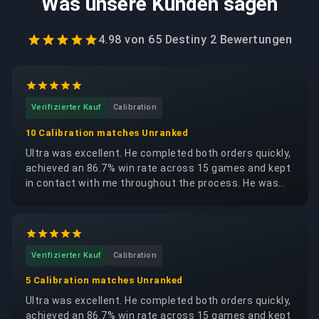
Was unsere Kunden sagen
4.98
von
65 Destiny 2
Bewertungen
Verifizierter Kauf
Calibration
10 Calibration matches Unranked
Ultra was excellent. He completed both orders quickly,
achieved an 86.7% win rate across 15 games and kept
in contact with me throughout the process. He was
trustworthy, reliable and respectful of my account. I
would happily request the same booster again.
Verifizierter Kauf
Calibration
5 Calibration matches Unranked
Ultra was excellent. He completed both orders quickly,
achieved an 86.7% win rate across 15 games and kept