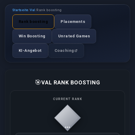
Startseite
Val
Rank boosting
/
/
Rank boosting
Placements
Win Boosting
Unrated Games
KI-Angebot
Coaching
🎯
VAL RANK BOOSTING
CURRENT RANK