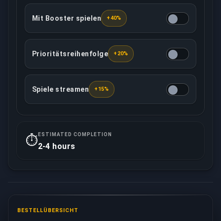
Mit Booster spielen
+40%
Der zugewiesene Booster spielt mit Ihnen von eine
Prioritätsreihenfolge
+20%
Diese Option gewährleistet, dass Ihr Auftrag mit hö
Spiele streamen
+15%
Der Ihnen zugewiesene Booster zeichnet alle Spiele 
ESTIMATED COMPLETION
⏱️
2-4 hours
BESTELLÜBERSICHT