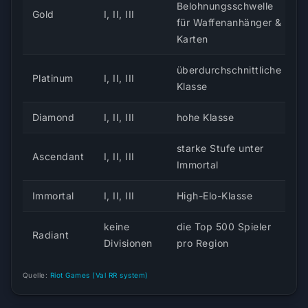
Belohnungsschwelle
Gold
I, II, III
für Waffenanhänger &
Karten
überdurchschnittliche
Platinum
I, II, III
Klasse
Diamond
I, II, III
hohe Klasse
starke Stufe unter
Ascendant
I, II, III
Immortal
Immortal
I, II, III
High-Elo-Klasse
keine
die Top 500 Spieler
Radiant
Divisionen
pro Region
Quelle:
Riot Games (Val RR system)