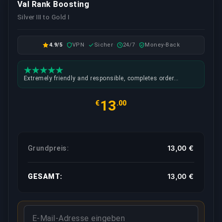
Val Rank Boosting
Silver III to Gold I
4.9/5
VPN
Sicher
24/7
Money-Back
Extremely friendly and responsible, completes order
according to your requirements (such as kd, agent
selection) and quick replies also can ask about coaching
13
€
.00
13,00 €
Grundpreis:
13,00 €
GESAMT: