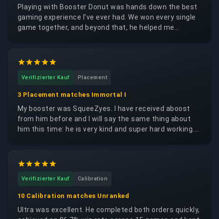
Playing with Booster Donut was hands down the best
gaming experience I’ve ever had. We won every single
game together, and beyond that, he helped me
genuinely improve by giving me great tips and
guidance. It honestly felt like playing with a close
friend — he's super nice, friendly, and full of positive
energy. You can really tell he’s a good-hearted person.
Verifizierter Kauf
Placement
I highly recommend him to anyone looking for a great
teammate. Much love! ❤️
3 Placement matches Immortal I
My booster was SqueeZyes. I have received aboost
from him before and I will say the same thing about
him this time: he is very kind and super hard working.
He works on your order a lot, delivers frequent
updates and is all around super nice when you chat
with him. I don't think he could be any better.
Verifizierter Kauf
Calibration
10 Calibration matches Unranked
Ultra was excellent. He completed both orders quickly,