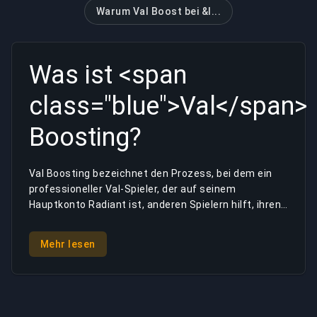
Warum Val Boost bei &l...
Was ist <span
class="blue">Val</span>
Boosting?
Val Boosting bezeichnet den Prozess, bei dem ein
professioneller Val-Spieler, der auf seinem
Hauptkonto Radiant ist, anderen Spielern hilft, ihren
gewünschten Rang im Spiel zu erreichen. Val Boost
ist ein unkomplizierter Prozess, da er auf den
Mehr lesen
überlegenen Fähigkeiten und dem Talent des
Boosters beruht. Das Wesen des Prozesses besteht
darin, verifizierte Val-Booster bereitzustellen, um
jedem Spieler zu helfen, der Hilfe benötigt, um
seinen gewünschten Rang und ELO im Spiel zu