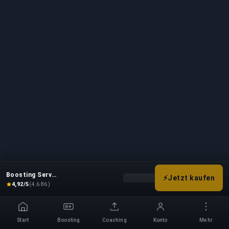
erlangen. Um am Val Boosting teilzunehmen, wählt
der Käufer seine Kaufdetails aus und durchläuft den
unkomplizierten Checkout-Prozess. Das Ausfüllen
des Abschnitts mit den Kaufdetails bietet viele
Optionen für Ihren Val Boost, wie z. B. Duo-Optionen
oder spezifische Champions. Wenn Sie weitere
Fragen zum Prozess des Val-Boostings haben,
kontaktieren Sie uns noch heute für weitere
Informationen!
Boosting Service
⚡
Jetzt kaufen
Wähle deine Boost-Optionen, u
4,92/5
(4.686)
Start
Boosting
Coaching
Konto
Mehr