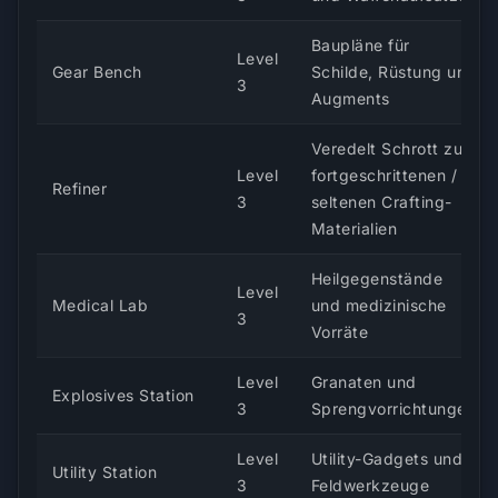
Baupläne für
Level
Gear Bench
Schilde, Rüstung und
3
Augments
Veredelt Schrott zu
Level
fortgeschrittenen /
Refiner
3
seltenen Crafting-
Materialien
Heilgegenstände
Level
Medical Lab
und medizinische
3
Vorräte
Level
Granaten und
Explosives Station
3
Sprengvorrichtungen
Level
Utility-Gadgets und
Utility Station
3
Feldwerkzeuge