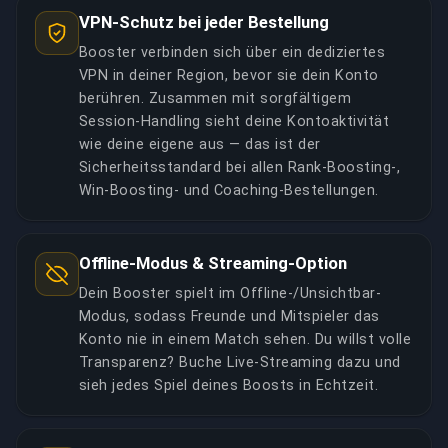
Workshop-Progression erhöht Account-
VPN-Schutz bei jeder Bestellung
Routen und Kampf-Effizienz optimiert, liefert
Wiederverkaufswert um 40-60% verglichen mit
Workshop-Progression, während du komplette
Booster verbinden sich über ein dediziertes
Accounts mit teilweise aufgewerteten oder
Account-Kontrolle während des Services
VPN in deiner Region, bevor sie dein Konto
Standard-Level 1 Stationen, macht voll aufgewertete
aufrechterhältst, ohne Credential-Sharing
berühren. Zusammen mit sorgfältigem
Accounts höchst gefragt in Sekundärmärkten. Unser
Session-Handling sieht deine Kontoaktivität
erforderlich.
professioneller Workshop-Leveling-Service liefert
wie deine eigene aus — das ist der
sofortigen Zugang zu diesen Endgame-Vorteilen
Sicherheitsstandard bei allen Rank-Boosting-,
LINK KOPIEREN
Win-Boosting- und Coaching-Bestellungen.
ohne das umfangreiche 200-300 Stunden Grinding-
Commitment, das für Self-Progression durch alle
sieben Stationen erforderlich ist.
Offline-Modus & Streaming-Option
Dein Booster spielt im Offline-/Unsichtbar-
LINK KOPIEREN
Modus, sodass Freunde und Mitspieler das
Konto nie in einem Match sehen. Du willst volle
Transparenz? Buche Live-Streaming dazu und
sieh jedes Spiel deines Boosts in Echtzeit.