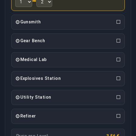
➡
⚙
⬜
Gunsmith
⚙
⬜
Gear Bench
⚙
⬜
Medical Lab
⚙
⬜
Explosives Station
⚙
⬜
Utility Station
⚙
⬜
Refiner