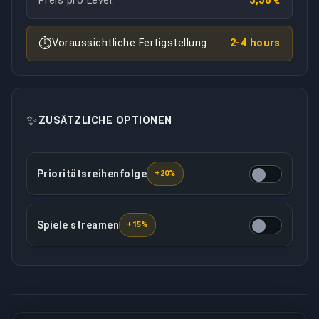
Preis pro Level:
3,56 €
⏱️
Voraussichtliche Fertigstellung:
2-4 hours
✨
ZUSÄTZLICHE OPTIONEN
Prioritätsreihenfolge
+20%
Diese Option gewährleistet, dass Ihr Auftrag mit höhe
Spiele streamen
+15%
Der Ihnen zugewiesene Booster zeichnet alle Spiele a