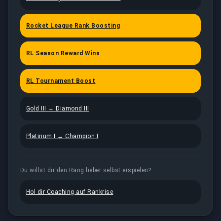
Rocket League Rank Boosting
RL Season Reward Wins
RL Tournament Boost
Gold III → Diamond III
Platinum I → Champion I
Du willst dir den Rang lieber selbst erspielen?
Hol dir Coaching auf Rankrise