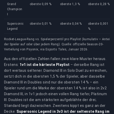
Grand
oberste 0,09 %
oberste 1,3 %
oberste 0,28 %
Champion
I
Supersonic
oberste 0,01 %
oberste 0,04 %
oberste 0,001
Legend
%
Rocket-League-Rang vs. Spielerperzentil pro Playlist (kumulativ – Anteil
der Spieler auf oder über jedem Rang). Quelle: offizielle Season-20-
Verteilung von Psyonix, via Esports Tales, Januar 2026.
Aus den offiziellen Zahlen fallen zwei klare Muster heraus.
Erstens:
1v1 ist die härteste Playlist
– derselbe Rang ist
dort weitaus seltener. Diamond III in Solo Duel zu erreichen,
setzt dich in die obersten 1,5 % der Spieler, aber dasselbe
Diamond III in Doubles sind nur die obersten 14 % – ein
Spieler rund um die Marke der obersten 14 % ist also in 2v2
Diamond III, in 1v1 jedoch einen vollen Rang tiefer, Platinum
III. Doubles ist die am stärksten aufgeblähte der drei;
Standard liegt dazwischen. Zweitens kippt es ganz an der
Decke:
Supersonic Legend in 3v3 ist der seltenste Rang im