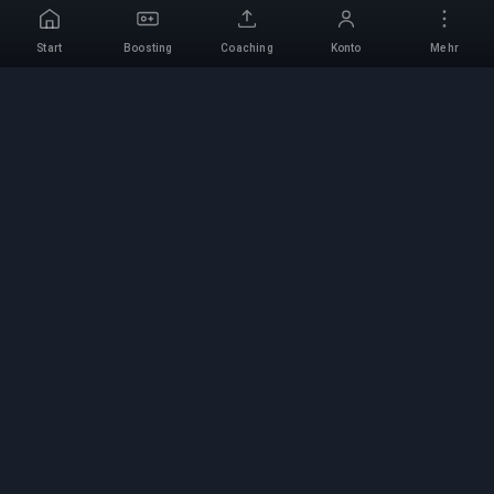
Start
Boosting
Coaching
Konto
Mehr
Professioneller Boosting-
Service
Professionelle Game-Boosting-Dienste mit
verifizierten Experten. Sichere, schnelle und
zuverlässige Rang-Aufstiege für alle
kompetitiven Spiele.