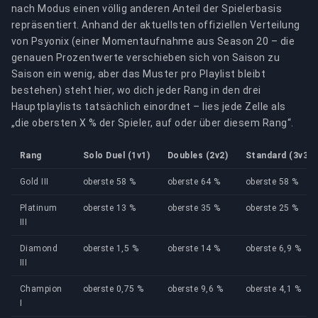
nach Modus einen völlig anderen Anteil der Spielerbasis
repräsentiert. Anhand der aktuellsten offiziellen Verteilung
von Psyonix (einer Momentaufnahme aus Season 20 – die
genauen Prozentwerte verschieben sich von Saison zu
Saison ein wenig, aber das Muster pro Playlist bleibt
bestehen) steht hier, wo dich jeder Rang in den drei
Hauptplaylists tatsächlich einordnet – lies jede Zelle als
„die obersten X % der Spieler, auf oder über diesem Rang“.
Rang
Solo Duel (1v1)
Doubles (2v2)
Standard (3v3)
Gold III
oberste 58 %
oberste 64 %
oberste 58 %
Platinum
oberste 13 %
oberste 35 %
oberste 25 %
III
Diamond
oberste 1,5 %
oberste 14 %
oberste 6,9 %
III
Champion
oberste 0,75 %
oberste 9,6 %
oberste 4,1 %
I