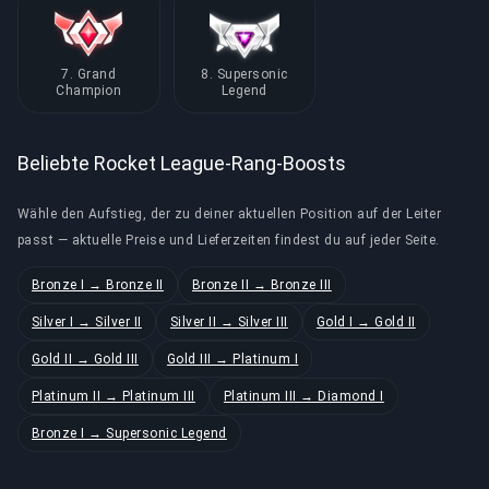
7. Grand
8. Supersonic
Champion
Legend
Beliebte Rocket League-Rang-Boosts
Wähle den Aufstieg, der zu deiner aktuellen Position auf der Leiter
passt — aktuelle Preise und Lieferzeiten findest du auf jeder Seite.
Bronze I → Bronze II
Bronze II → Bronze III
Silver I → Silver II
Silver II → Silver III
Gold I → Gold II
Gold II → Gold III
Gold III → Platinum I
Platinum II → Platinum III
Platinum III → Diamond I
Bronze I → Supersonic Legend