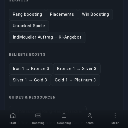
SERVICES
Rang boosting
Placements
Win Boosting
Unranked-Spiele
Individueller Auftrag — KI-Angebot
BELIEBTE BOOSTS
Iron 1 → Bronze 3
Bronze 1 → Silver 3
Silver 1 → Gold 3
Gold 1 → Platinum 3
GUIDES & RESSOURCEN
Val Season- & Rang-Reset-Tracker
Val-Boosting-Kosten & Preis-Guide
Start
Boosting
Coaching
Konto
Mehr