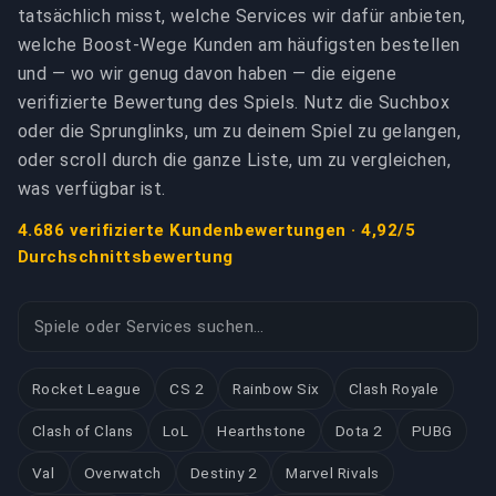
tatsächlich misst, welche Services wir dafür anbieten,
welche Boost-Wege Kunden am häufigsten bestellen
und — wo wir genug davon haben — die eigene
verifizierte Bewertung des Spiels. Nutz die Suchbox
oder die Sprunglinks, um zu deinem Spiel zu gelangen,
oder scroll durch die ganze Liste, um zu vergleichen,
was verfügbar ist.
4.686 verifizierte Kundenbewertungen · 4,92/5
Durchschnittsbewertung
Rocket League
CS 2
Rainbow Six
Clash Royale
Clash of Clans
LoL
Hearthstone
Dota 2
PUBG
Val
Overwatch
Destiny 2
Marvel Rivals