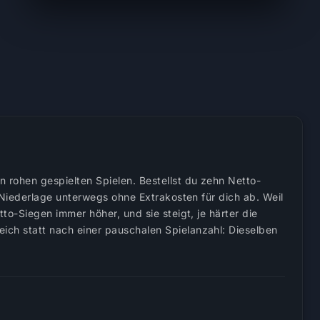
n rohen gespielten Spielen. Bestellst du zehn Netto-
e Niederlage unterwegs ohne Extrakosten für dich ab. Weil
to-Siegen immer höher, und sie steigt, je härter die
ich statt nach einer pauschalen Spielanzahl: Dieselben