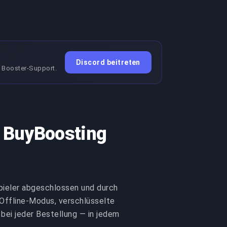
warteschlange. Diese Präferenzen gewährleisten, dass
LINK KOPIEREN
u Ihrem Spielstil passt.
LINK KOPIEREN
Discord beitreten
n Booster-Support.
 BuyBoosting
spieler abgeschlossen und durch
Offline-Modus, verschlüsselte
ei jeder Bestellung — in jedem