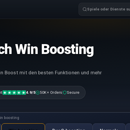
Spiele oder Dienste s
ch Win Boosting
n Boost mit den besten Funktionen und mehr
nt
4.9/5
50K+ Orders
Secure
in boosting