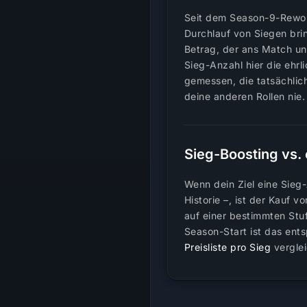
Seit dem Season-9-Rework
Durchlauf von Siegen brin
Betrag, der ans Match un
Sieg-Anzahl hier die ehrl
gemessen, die tatsächlich
deine anderen Rollen nie.
Sieg-Boosting vs. 
Wenn dein Ziel eine Sieg
Historie –, ist der Kauf 
auf einer bestimmten Stuf
Season-Start ist das en
Preisliste pro Sieg
verglei