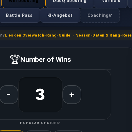
Win boosting
DuoQ boosting
Normals
Battle Pass
KI-Angebot
Coaching
en?
Lies den Overwatch-Rang-Guide
·
Season-Daten & Rang-Rese
🏆
Number of Wins
3
−
+
POPULAR CHOICES: