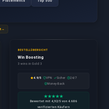
Placements
Top 500
t
BESTELLÜBERSICHT
Win Boosting
3 wins in Gold 3
4.9/5
VPN
Sicher
24/7
Money-Back
Bewertet mit 4,92/5 von 4.686
verifizierten Käufern