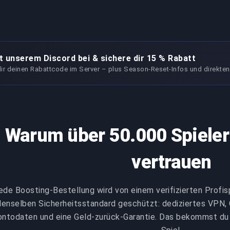
Prioritäts
 auf Siege fokussiert, wird Ihr Rang
um 40%. Sie sehen exakte Zeitrahmen
LINK KOPIEREN
Ihr Boost z
sere hohen Siegesraten steigen. Die
 auf aktuellen Warteschlangen-Zeiten.
 signifikante SR als Bonus. Jedoch ist
iert - es hängt von Ihrer aktuellen SR
LINK KOPIEREN
tt unserem Discord bei & sichere dir 15 % Rabatt
r garantierte Rang-Erhöhungen erwägen
dir deinen Rabattcode im Server – plus Season-Reset-Infos und direkte
 Rang-Boosting-Service.
LINK KOPIEREN
Warum über 50.000 Spieler
vertrauen
ede Boosting-Bestellung wird von einem verifizierten Profi
denselben Sicherheitsstandard geschützt: dediziertes VPN, 
ontodaten und eine Geld-zurück-Garantie. Das bekommst du b