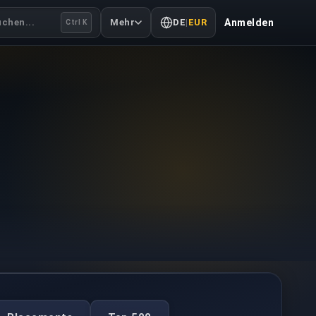
uchen...
Mehr
DE
|
EUR
Anmelden
Ctrl K