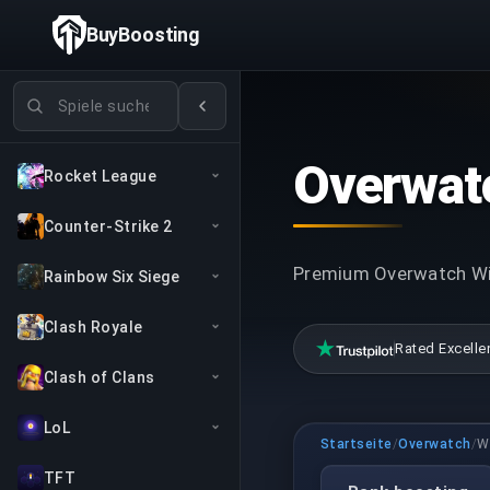
BuyBoosting
Spiele suchen
Overwat
Rocket League
Counter-Strike 2
Premium Overwatch Wi
Rainbow Six Siege
Clash Royale
Rated Excelle
Clash of Clans
LoL
Startseite
/
Overwatch
/
W
TFT