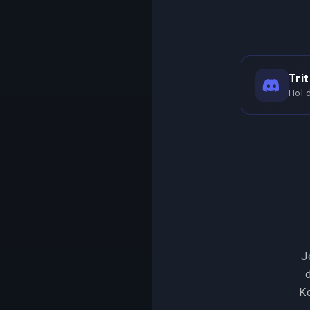
Während OW Win Boosting
erhöht tägliche Spiele 
wahrscheinlich durch un
beim Checkout basierend
meisten Kunden gewinnen
Rang-Gewinn nicht garant
Tri
und Matchmaking ab. Fü
Hol 
Sie stattdessen unseren
J
K