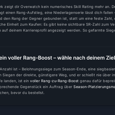
 zeigt dir Overwatch kein numerisches Skill Rating mehr an. De
gt einen Rang-Aufstieg, eine Niederlagenserie lässt dich falle
d den Rang der Gegner gebunden ist, statt um eine feste Zahl, 
iche Einheit zum Kaufen: Es gibt keine sichtbare SR-Zahl zum Ve
 auf deinem Karriereprofil angezeigt werden. So gefarmte Siege
ein voller Rang-Boost – wähle nach deinem Ziel
-Anzahl ist – Belohnungssiege zum Season-Ende, eine siegbasie
von Siegen der direkte, günstigere Weg, und er schießt nie über i
e landen, ist ein
voller Rang-zu-Rang-Boost
genau dafür beprei
tsprechende Gegenstück ein Auftrag über
Season-Platzierungsm
chen, bevor du bestellst.