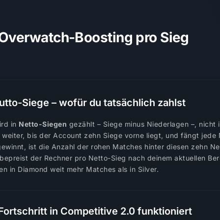
t Overwatch-Boosting pro Sieg
utto-Siege – wofür du tatsächlich zahlst
ird in
Netto-Siegen
gezählt – Siege minus Niederlagen –, nicht i
r weiter, bis der Account zehn Siege vorne liegt, und fängt jed
gewinnt, ist die Anzahl der rohen Matches hinter diesen zehn Net
epreist der Rechner pro Netto-Sieg nach deinem aktuellen Bere
n in Diamond weit mehr Matches als in Silver.
ortschritt in Competitive 2.0 funktioniert