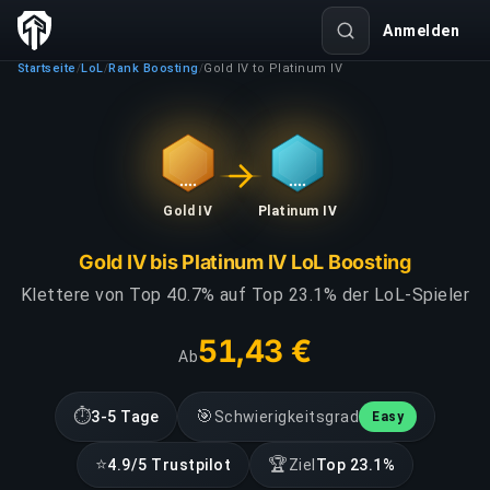
Anmelden
Startseite
LoL
Rank Boosting
Gold IV to Platinum IV
/
/
/
Gold IV
Platinum IV
Gold IV bis Platinum IV LoL Boosting
Klettere von Top 40.7% auf Top 23.1% der LoL-Spieler
51,43 €
Ab
⏱
🎯
3-5 Tage
Schwierigkeitsgrad
Easy
⭐
🏆
4.9/5 Trustpilot
Ziel
Top 23.1%