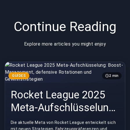
und
und
Gewinnstrategien
Wettbewerbsv
Continue Reading
Explore more articles you might enjoy
GUIDES
2 min
Rocket League 2025
Meta-Aufschlüsselung:
Boost-Management,
Die aktuelle Meta von Rocket League entwickelt sich
mit neuen Strategien, Fahrzeugpräferenzen und