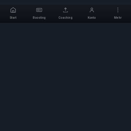
Start
Boosting
Coaching
Konto
Mehr
Professioneller Boosting-
Service
Professionelle Game-Boosting-Dienste mit
verifizierten Experten. Sichere, schnelle und