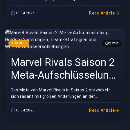
defensive Rotationen
Gameplay-Mechaniken, die das kompetitive Spiel
beein...
und Gewinnstrategien
Read Article
18.04.2025
GUIDES
2 min
Marvel Rivals Saison 2
Meta-Aufschlüsselung:
Helden-Änderungen,
Das Meta von Marvel Rivals in Saison 2 entwickelt
sich rasant mit großen Änderungen an der
Team-Strategien und
Heldenbalance, Veränderungen in der
Teamzusammensetzung und...
Wettbewerbsverschiebun
Read Article
18.04.2025