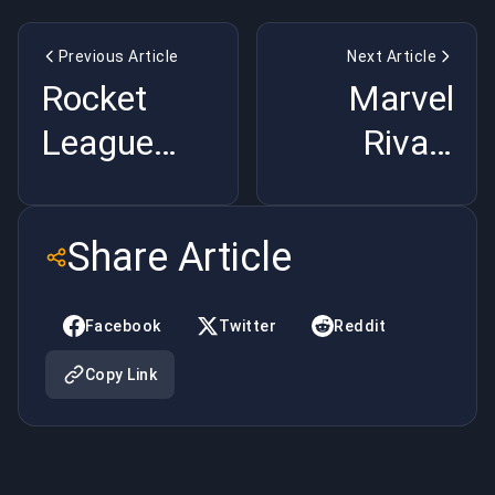
Previous Article
Next Article
Rocket
Marvel
League
Rivals
2025
Saison 2
Meta-
Meta-
Share Article
Aufschlüsselung:
Aufschlüsselu
Boost-
Helden-
Facebook
Twitter
Reddit
Management,
Änderungen,
Copy Link
defensive
Team-
Rotationen
Strategien