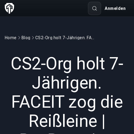
Anmelden
Home
Blog
CS2-Org holt 7-Jährigen. FACEIT zog die Reißleine | BuyBoosting
GAMING
4 min read
11.06.2026
CS2-Org holt 7-
Jährigen.
FACEIT zog die
Reißleine |