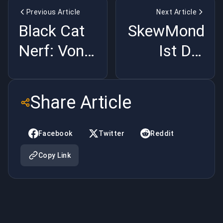
Previous Article
Next Article
Black Cat
SkewMond
Nerf: Von
Ist Der
S+++ auf
Beste LEC-
A-Tier |
Spieler,
Share Article
BuyBoosting
Klar |
BuyBoosting
Facebook
Twitter
Reddit
Copy Link