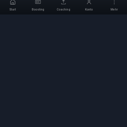
Start
Boosting
Coaching
Konto
Mehr
Professioneller Boosting-
Service
Professionelle Game-Boosting-Dienste mit
verifizierten Experten. Sichere, schnelle und
zuverlässige Rang-Aufstiege für alle