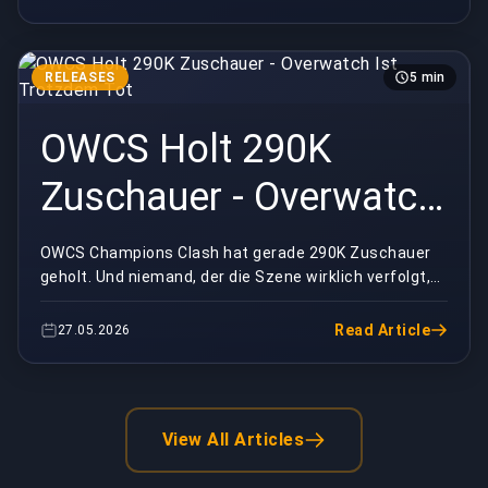
RELEASES
5 min
OWCS Holt 290K
Zuschauer - Overwatch
Ist Trotzdem Tot
OWCS Champions Clash hat gerade 290K Zuschauer
geholt. Und niemand, der die Szene wirklich verfolgt,
feiert das.290.600 gleichzeitige Zuschauer. Das i...
Read Article
27.05.2026
View All Articles