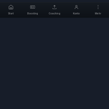
Start
Boosting
Coaching
Konto
Mehr
Professioneller Boosting-
Service
Professionelle Game-Boosting-Dienste mit
verifizierten Experten. Sichere, schnelle und