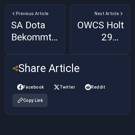
Previous Article
Next Article
SA Dota
OWCS Holt
Bekommt
290K
Einen TI
Zuschauer
Slot: Valve
-
Share Article
Ist
Overwatch
Kriminell
Ist
Facebook
Twitter
Reddit
Trotzdem
Copy Link
Tot