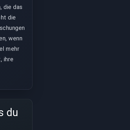
, die das
ht die
aschungen
ten, wenn
iel mehr
, ihre
s du