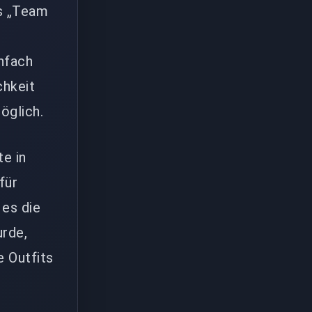
ms „Team
infach
chkeit
öglich.
te in
für
 es die
urde,
 Outfits