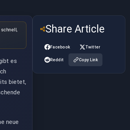
Share Article
 schnell,
Facebook
Twitter
gibt es
Reddit
Copy Link
tch
its bietet,
aschende
ne neue