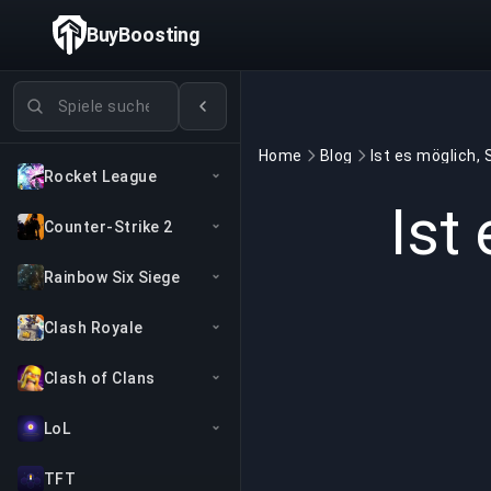
BuyBoosting
Spiele suchen
Home
Blog
Rocket League
Ist
Counter-Strike 2
Rainbow Six Siege
Clash Royale
Clash of Clans
LoL
TFT