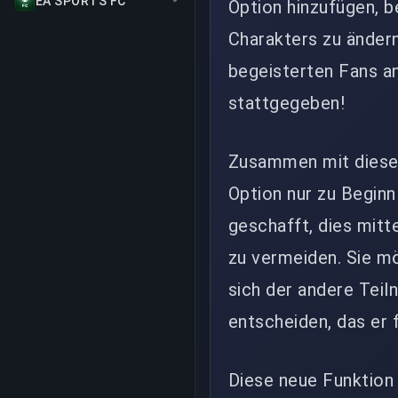
EA SPORTS FC
Option hinzufügen, be
Charakters zu ändern
begeisterten Fans an
stattgegeben!
Zusammen mit diesem
Option nur zu Beginn
geschafft, dies mitt
zu vermeiden. Sie mö
sich der andere Teil
entscheiden, das er 
Diese neue Funktion 