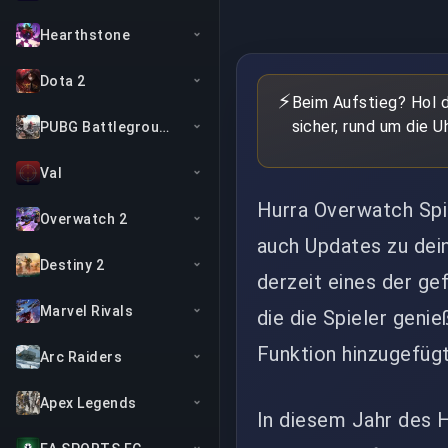
Hearthstone
Dota 2
⚡
Beim Aufstieg? Hol d
sicher, rund um die Uh
PUBG Battlegrounds
Val
Hurra Overwatch Spi
Overwatch 2
auch Updates zu dein
Destiny 2
derzeit eines der gef
Marvel Rivals
die die Spieler geni
Funktion hinzugefügt
Arc Raiders
Apex Legends
In diesem Jahr des 