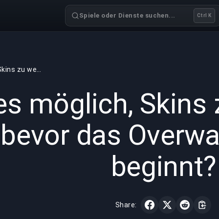
Spiele oder Dienste suchen...
Ctrl K
Ist es möglich, Skins zu wechseln, bevor das Overwatch-Spiel beginnt?
GAMING
2 min read
14.03.
 es möglich, Skins
bevor das Overwa
beginnt?
Share: