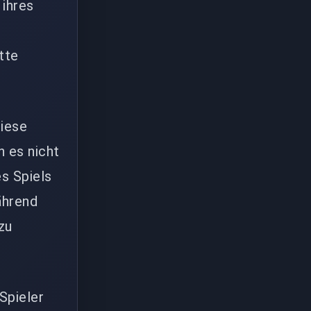
 ihres
tte
iese
n es nicht
s Spiels
ährend
zu
Spieler