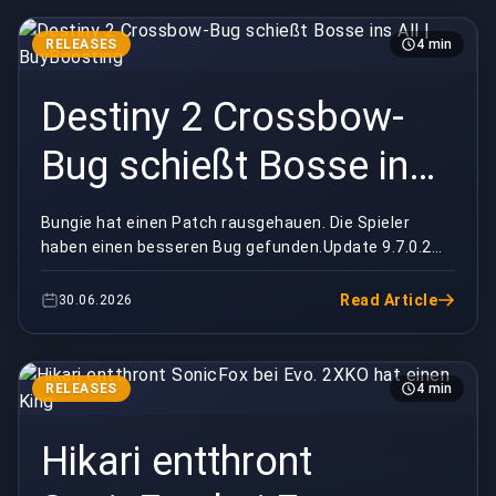
RELEASES
4 min
Destiny 2 Crossbow-
Bug schießt Bosse ins
All | BuyBoosting
Bungie hat einen Patch rausgehauen. Die Spieler
haben einen besseren Bug gefunden.Update 9.7.0.2
sollte ruhig werden. Ein paar Zahlen geschraubt, die ...
Read Article
30.06.2026
RELEASES
4 min
Hikari entthront