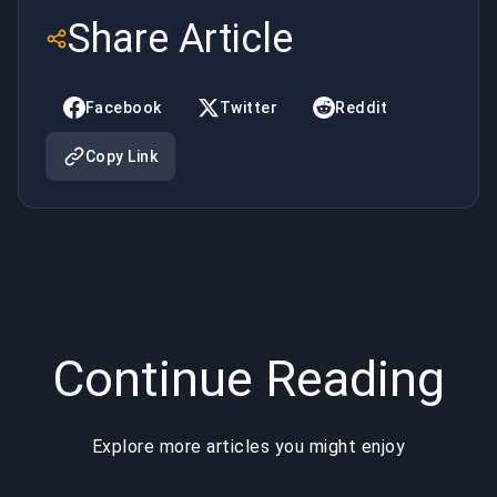
schießt
bei Evo.
Share Article
Bosse ins
2XKO hat
All |
einen King
Facebook
Twitter
Reddit
BuyBoosting
Copy Link
Continue Reading
Explore more articles you might enjoy