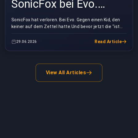
SonicFox bei Evo.
2XKO hat einen King
SonicFox hat verloren. Bei Evo. Gegen einen Kid, den
keiner auf dem Zettel hatte.Und bevor jetzt die "ist
doch nur ein Turnier"-Antworten reinflattern...
Read Article
29.06.2026
View All Articles