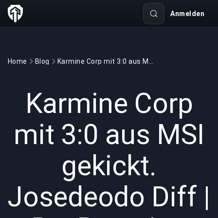
Anmelden
Home
Blog
Karmine Corp mit 3:0 aus MSI gekickt. Josedeodo Diff | BuyBoosting
GAMING
4 min read
01.07.2026
Karmine Corp
mit 3:0 aus MSI
gekickt.
Josedeodo Diff |