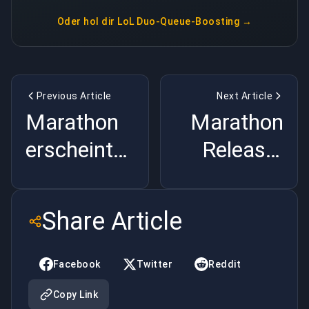
Oder hol dir
LoL Duo-Queue-Boosting
→
Previous Article
Next Article
Marathon
Marathon
erscheint
Release-
am 5.
Datum
März: Alles
bestätigt:
Share Article
Enthüllte |
5. März
BuyBoosting
2026 |
Facebook
Twitter
Reddit
BuyBoosting
Copy Link