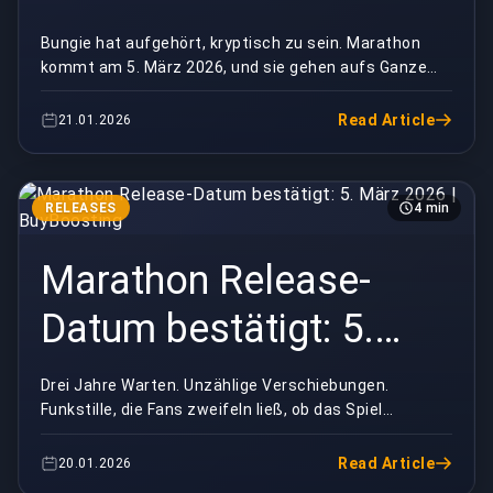
| BuyBoosting
Bungie hat aufgehört, kryptisch zu sein. Marathon
kommt am 5. März 2026, und sie gehen aufs Ganze
mit einer Collector's Edition, die mehr kostet als d...
Read Article
21.01.2026
RELEASES
4 min
Marathon Release-
Datum bestätigt: 5.
März 2026 |
Drei Jahre Warten. Unzählige Verschiebungen.
Funkstille, die Fans zweifeln ließ, ob das Spiel
BuyBoosting
überhaupt noch existiert.Bungie hat bestätigt:
Marathon ...
Read Article
20.01.2026