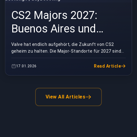
CS2 Majors 2027:
Buenos Aires und
Shanghai bestätigt |
Valve hat endlich aufgehört, die Zukunft von CS2
geheim zu halten. Die Major-Standorte für 2027 sind
BuyBoosting
durchgesickert, und sie schicken die Szene in zwe...
Read Article
17.01.2026
View All Articles