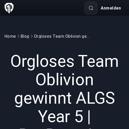
Anmelden
Home
Blog
Orgloses Team Oblivion gewinnt ALGS Year 5 | BuyBoosting
GAMING
4 min read
19.01.2026
Orgloses Team
Oblivion
gewinnt ALGS
Year 5 |