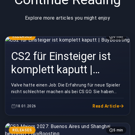
Explore more articles you might enjoy
RELEASES
6 min
CS2 für Einsteiger ist
komplett kaputt |
BuyBoosting
Valve hatte einen Job: Die Erfahrung für neue Spieler
nicht schlechter machen als bei CS:GO. Sie haben
spektakulär versagt.CS2 ist jetzt lange genug d...
Read Article
18.01.2026
RELEASES
5 min