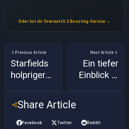
Oder hol dir
Overwatch 2 Boosting-Service
→
Previous Article
Next Article
Starfields
Ein tiefer
holpriger
Einblick in
Start: Ein
die
tiefer Blick
Patches
Share Article
auf die
7.33 und
frühen
7.33e von
Facebook
Twitter
Reddit