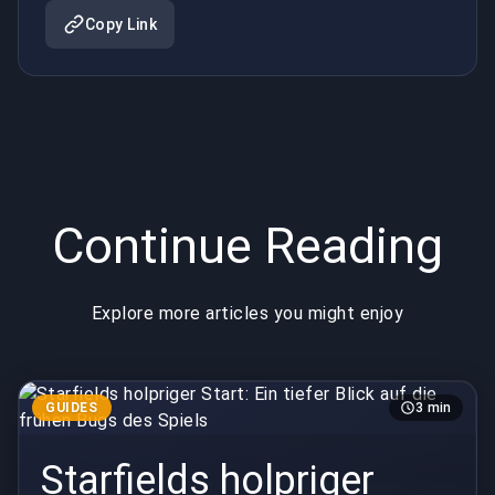
Bugs des
Dota 2
Copy Link
Spiels
Continue Reading
Explore more articles you might enjoy
GUIDES
3 min
Starfields holpriger