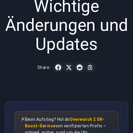
Wichtige
Änderungen und
Updates
Share:
⚡
Beim Aufstieg? Hol dir
Overwatch 2 SR-
Boost-Service
von verifizierten Profis –
schnell, sicher, rund um die Uhr.