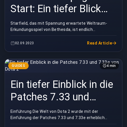
Start: Ein tiefer Blick
auf die frühen Bugs
Starfield, das mit Spannung erwartete Weltraum-
Erkundungsspiel von Bethesda, ist endlich
des Spiels
erschienen. Während das Spiel mit Begeisterung und
Ehrfurcht ...
Read Article
02.09.2023
GUIDES
4 min
Ein tiefer Einblick in die
Patches 7.33 und
7.33e von Dota 2
Einführung Die Welt von Dota 2 wurde mit der
Einführung der Patches 7.33 und 7.33e erheblich
umgestaltet. Diese Updates haben wesentliche