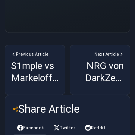
Previous Article
Next Article
S1mple vs
NRG von
Markeloff:
DarkZero
CS-
übernommen:
Legenden
Was das
Share Article
die
für NA CS2
Veränderung
bedeutet |
Facebook
Twitter
Reddit