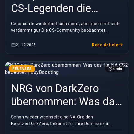
CS-Legenden die
Veränderung hassen |
Geschichte wiederholt sich nicht, aber sie reimt sich
verdammt gut.Die CS-Community beobachtet
BuyBoosting
s1mples Zögern, sich voll auf CS2 einzulassen. Und
wenn...
Read Article
21.12.2025
RELEASES
4 min
NRG von DarkZero
übernommen: Was das
für NA CS2 bedeutet |
Schon wieder wechselt eine NA-Org den
Besitzer.DarkZero, bekannt für ihre Dominanz in
BuyBoosting
Rainbow Six Siege, hat gerade NRG Esports