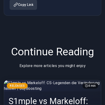
hassen |
BuyBoosting
Copy Link
BuyBoosting
Continue Reading
Explore more articles you might enjoy
RELEASES
4 min
S1mple vs Markeloff: