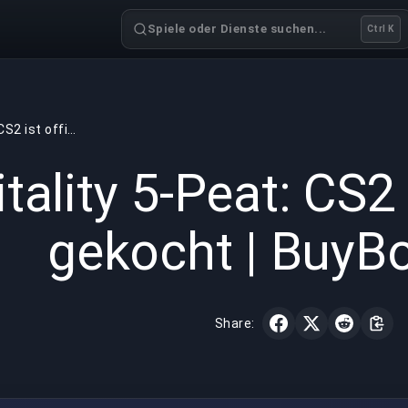
Spiele oder Dienste suchen...
Ctrl K
Vitality 5-Peat: CS2 ist offiziell gekocht | BuyBoosting
GAMING
6 min read
07.05.
itality 5-Peat: CS2 i
gekocht | BuyB
Share: