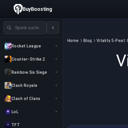
BuyBoosting
Spiele suchen
Home
Blog
Rocket League
V
Counter-Strike 2
Rainbow Six Siege
Clash Royale
Clash of Clans
LoL
TFT