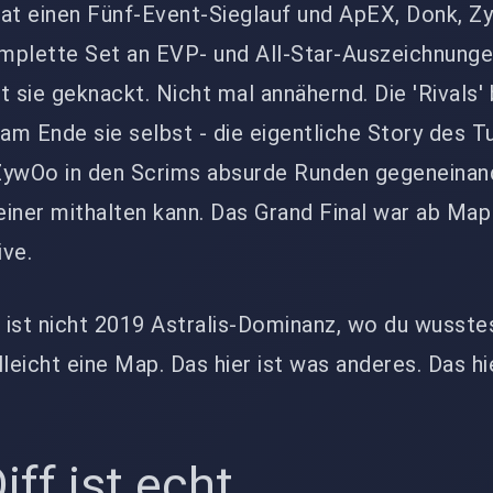
 hat einen Fünf-Event-Sieglauf und ApEX, Donk, 
mplette Set an EVP- und All-Star-Auszeichnung
 sie geknackt. Nicht mal annähernd. Die 'Rivals' 
m Ende sie selbst - die eigentliche Story des Tu
ZywOo in den Scrims absurde Runden gegeneinan
keiner mithalten kann. Das Grand Final war ab Map
ive.
s ist nicht 2019 Astralis-Dominanz, wo du wusstes
leicht eine Map. Das hier ist was anderes. Das hie
iff ist echt