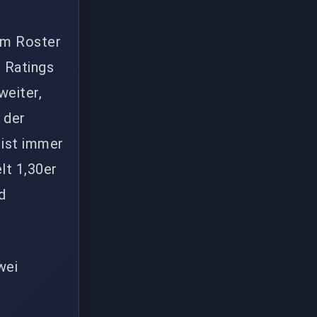
nem Roster
r Ratings
weiter,
t der
 ist immer
lt 1,30er
d
wei