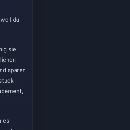
 weil du
nig sie
lichen
und sparen
stuck
lacement,
n es