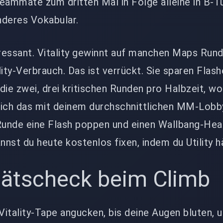
eammate zum dritten Mal in Folge alleine in B-Tu
nderes Vokabular.
eressant. Vitality gewinnt auf manchen Maps Run
ity-Verbrauch. Das ist verrückt. Sie sparen Flash
die zwei, drei kritischen Runden pro Halbzeit, wo
leich das mit deinem durchschnittlichen MM-Lobby
 Runde eine Flash poppen und einen Wallbang-He
nnst du heute kostenlos fixen, indem du Utility hä
tätscheck beim Climb
 Vitality-Tape angucken, bis deine Augen bluten, 