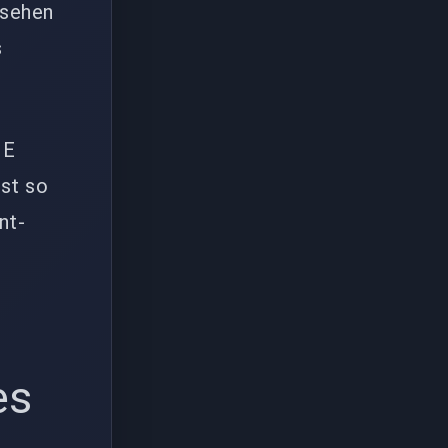
 sehen
s
NE
st so
nt-
es