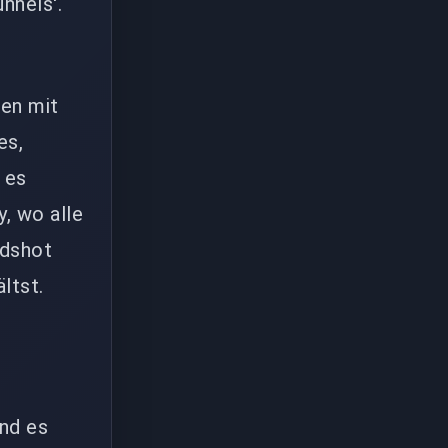
nnels'.
den mit
es,
 es
, wo alle
adshot
ltst.
und es