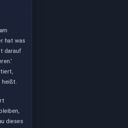
eam
er hat was
ht darauf
ren.'
iert,
 heißt.
rt
bleiben,
au dieses