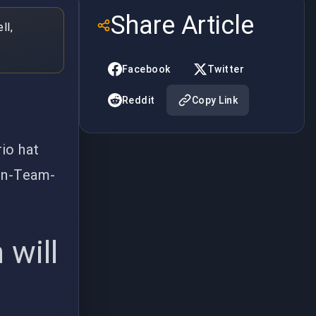
Share Article
ll,
Facebook
Twitter
Reddit
Copy Link
io hat
Ein-Team-
 will