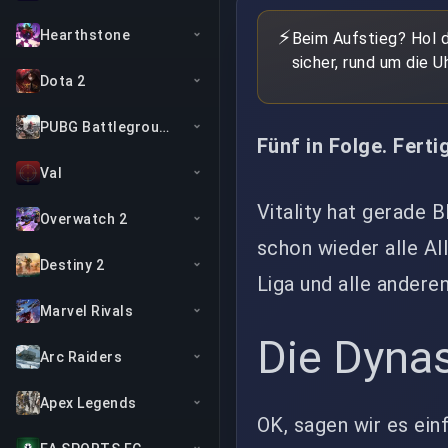
⚡
Hearthstone
Beim Aufstieg? Hol d
sicher, rund um die Uh
Dota 2
PUBG Battlegrounds
Fünf in Folge. Fertig
Val
Vitality hat gerade
Overwatch 2
schon wieder alle Al
Destiny 2
Liga und alle andere
Marvel Rivals
Die Dynas
Arc Raiders
Apex Legends
OK, sagen wir es ein