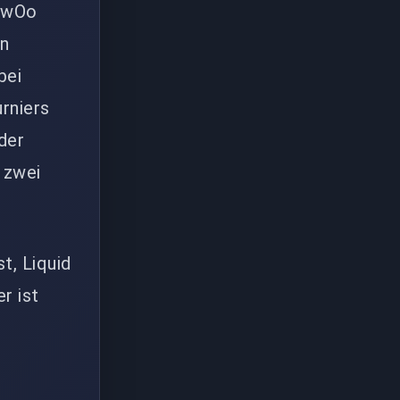
ZywOo
en
bei
rniers
der
 zwei
t, Liquid
r ist