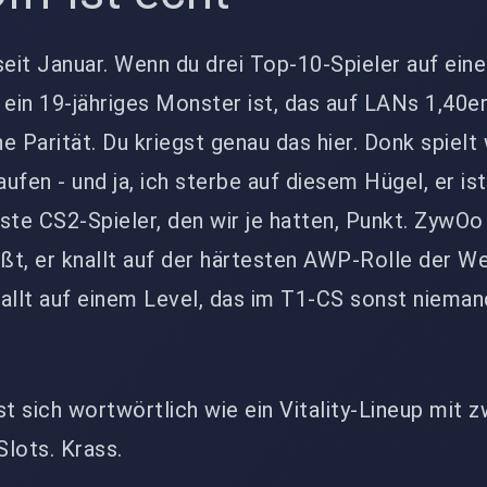
seit Januar. Wenn du drei Top-10-Spieler auf ei
 ein 19-jähriges Monster ist, das auf LANs 1,40e
ne Parität. Du kriegst genau das hier. Donk spielt 
aufen - und ja, ich sterbe auf diesem Hügel, er is
te CS2-Spieler, den wir je hatten, Punkt. ZywOo
t, er knallt auf der härtesten AWP-Rolle der We
allt auf einem Level, das im T1-CS sonst nieman
est sich wortwörtlich wie ein Vitality-Lineup mit z
Slots. Krass.