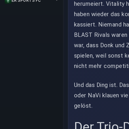
EA SPORTS FC
herumeiert. Vitality
haben wieder das ko
kassiert. Niemand hat
BLAST Rivals waren a
war, dass Donk und 
spielen, weil sonst 
nicht mehr competit
Und das Ding ist. Da
oder NaVi klauen viel
gelöst.
Der Trio-D