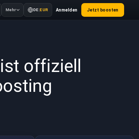
Mehr
DE
|
EUR
Anmelden
Jetzt boosten
2026
st offiziell
oosting