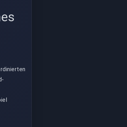
mes
rdinierten
d-
u
iel