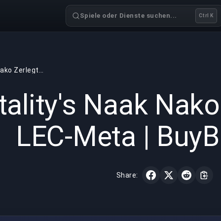
Spiele oder Dienste suchen...
Ctrl K
Vitality's Naak Nako Zerlegt die LEC-Meta | BuyBoosting
GAMING
4 min read
31.01.
tality's Naak Nako
LEC-Meta | BuyB
Share: