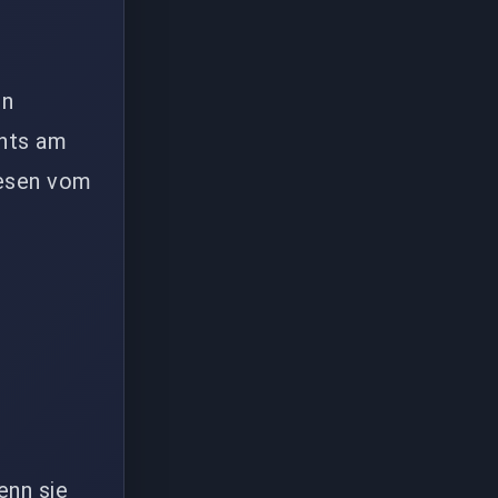
en
ghts am
lesen vom
enn sie