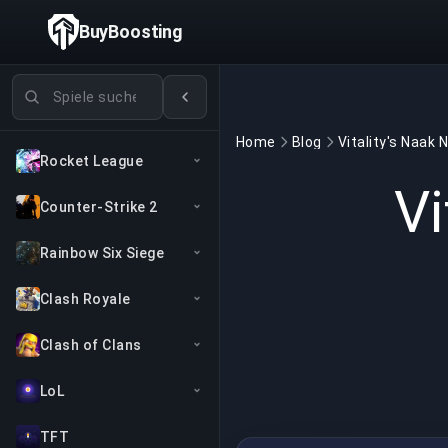
BuyBoosting
Spiele suchen
Home
Blog
Rocket League
Vi
Counter-Strike 2
Rainbow Six Siege
Clash Royale
Clash of Clans
LoL
TFT