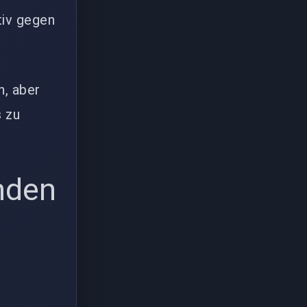
tiv gegen
n, aber
s zu
nden