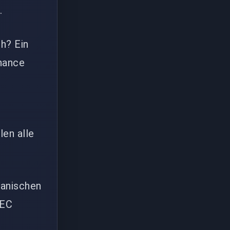
.
h? Ein
Chance
len alle
hanischen
LEC