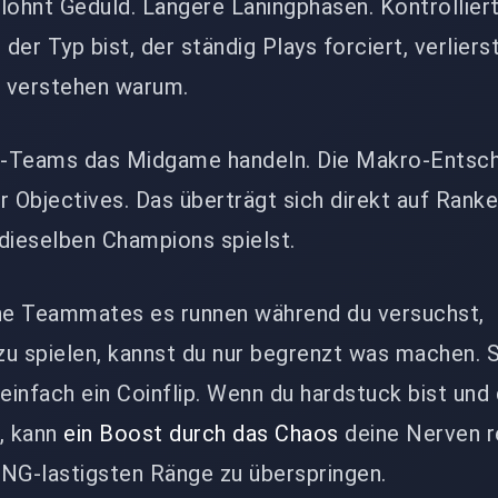
lohnt Geduld. Längere Laningphasen. Kontrollier
er Typ bist, der ständig Plays forciert, verliers
u verstehen warum.
ro-Teams das Midgame handeln. Die Makro-Entsc
r Objectives. Das überträgt sich direkt auf Ranke
dieselben Champions spielst.
ine Teammates es runnen während du versuchst,
zu spielen, kannst du nur begrenzt was machen. 
infach ein Coinflip. Wenn du hardstuck bist und 
t, kann
ein Boost durch das Chaos
deine Nerven r
RNG-lastigsten Ränge zu überspringen.