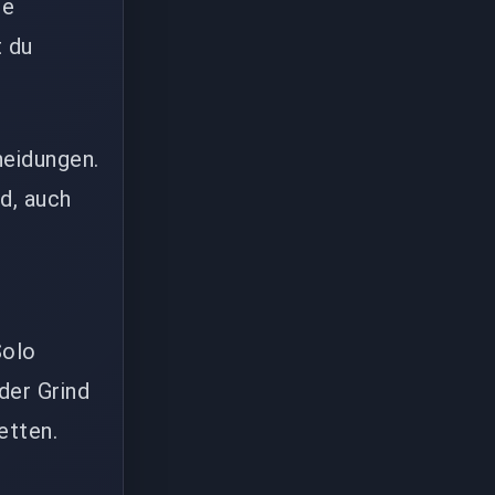
te
t du
heidungen.
d, auch
Solo
der Grind
etten.