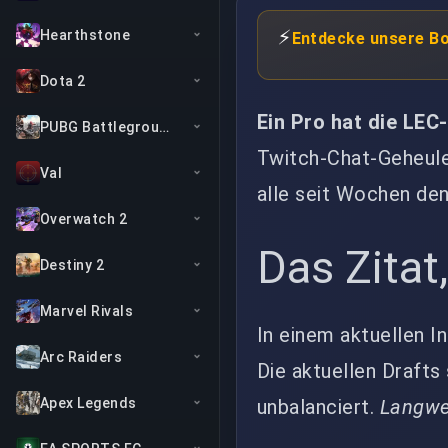
⚡
Hearthstone
Entdecke unsere B
Dota 2
Ein Pro hat die LEC
PUBG Battlegrounds
Twitch-Chat-Geheule.
Val
alle seit Wochen de
Overwatch 2
Das Zitat
Destiny 2
Marvel Rivals
In einem aktuellen I
Arc Raiders
Die aktuellen Drafts 
unbalanciert.
Langwei
Apex Legends