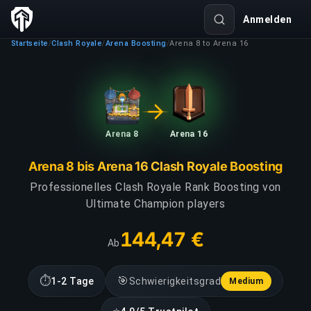
Anmelden
Startseite
Clash Royale
Arena Boosting
Arena 8 to Arena 16
/
/
/
Arena 8
Arena 16
Arena 8 bis Arena 16 Clash Royale Boosting
Professionelles Clash Royale Rank Boosting von
Ultimate Champion players
144,47 €
Ab
⏱
🎯
1-2 Tage
Schwierigkeitsgrad
Medium