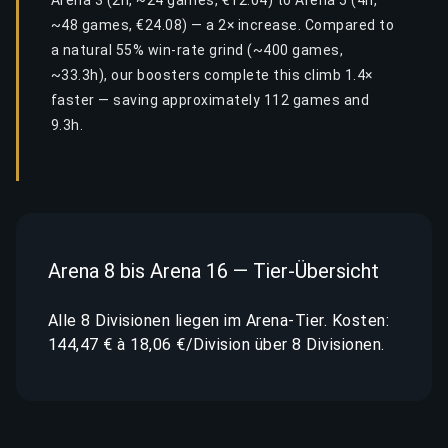
Arena 3 (2h, ~24 games, €12.04) to Arena 5 (4h,
~48 games, €24.08) — a 2× increase. Compared to
a natural 55% win-rate grind (~400 games,
~33.3h), our boosters complete this climb 1.4×
faster — saving approximately 112 games and
9.3h.
Arena 8 bis Arena 16 — Tier-Übersicht
Alle 8 Divisionen liegen im Arena-Tier. Kosten:
144,47 € à 18,06 €/Division über 8 Divisionen.