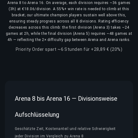
Arena 8 to Arena 16. On average, each division requires ~36 games
(3h) at €18.06/division. A 55%+ win rate is needed to climb at this
bracket; our ultimate champion players sustain well above this,
ensuring steady progress across all 8 divisions. Rating efficiency
decreases across this climb: the first division (Arena 3) takes ~24
games at 2h, while the final division (Arena 5) requires ~48 games at
4h — reflecting the 2× difficulty gap between Arena and Arena ranks.
Priority Order spart ~6 Stunden für +28,89 € (20%)
Arena 8 bis Arena 16 — Divisionsweise
Aufschlüsselung
Geschätzte Zeit, Kostenanteil und relative Schwierigkeit
jeder Division im Vergleich zu Arena 8