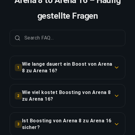
Arena 8 to Arena 16 – Häufig
gestellte Fragen
Wie lange dauert ein Boost von Arena
1
8 zu Arena 16?
Ein Boost von Arena 8 zu Arena 16 dauert in der
Regel 1-2 Tage. Mit Priority Order erfolgt die
Wie viel kostet Boosting von Arena 8
2
Lieferung ca. 25% schneller.
zu Arena 16?
Boosting von Arena 8 zu Arena 16 beginnt bei
LINK KOPIEREN
€144.47 für die Standardoption. Priority Order
Ist Boosting von Arena 8 zu Arena 16
3
kostet €173.36 und das Full Package mit
sicher?
Streaming kostet €199.36.