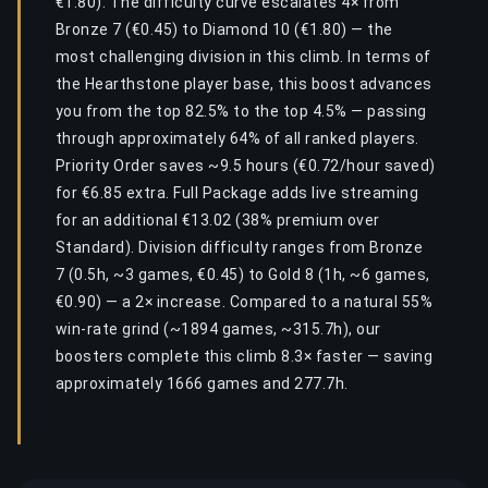
€1.80). The difficulty curve escalates 4× from
Bronze 7 (€0.45) to Diamond 10 (€1.80) — the
most challenging division in this climb. In terms of
the Hearthstone player base, this boost advances
you from the top 82.5% to the top 4.5% — passing
through approximately 64% of all ranked players.
Priority Order saves ~9.5 hours (€0.72/hour saved)
for €6.85 extra. Full Package adds live streaming
for an additional €13.02 (38% premium over
Standard). Division difficulty ranges from Bronze
7 (0.5h, ~3 games, €0.45) to Gold 8 (1h, ~6 games,
€0.90) — a 2× increase. Compared to a natural 55%
win-rate grind (~1894 games, ~315.7h), our
boosters complete this climb 8.3× faster — saving
approximately 1666 games and 277.7h.