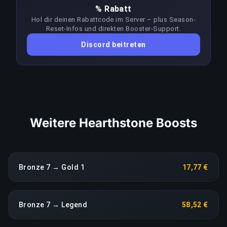
% Rabatt
Zielrang selbst. Booster passen ihren Ansatz bei
Hol dir deinen Rabattcode im Server – plus Season-
jedem Patch an, um dem Meta voraus zu bleiben;
Reset-Infos und direkten Booster-Support.
ein anhaltender Leistungseinbruch löst eine
Discord beitreten
sofortige Neuzuweisung ohne Aufpreis aus.
LINK KOPIEREN
Weitere Hearthstone Boosts
Bronze 7 → Gold 1
17,77 €
Bronze 7 → Legend
58,52 €