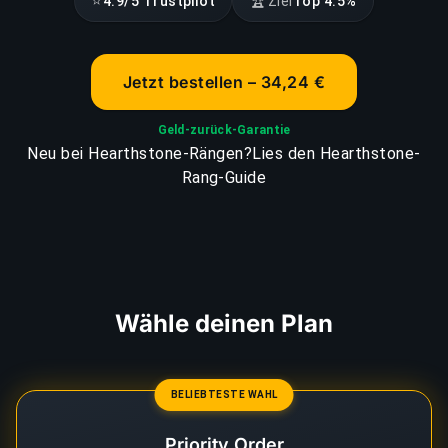
⭐
🏆
4.9/5 Trustpilot
Ziel
Top 4.5%
Jetzt bestellen – 34,24 €
Geld-zurück-Garantie
Neu bei Hearthstone-Rängen?
Lies den Hearthstone-
Rang-Guide
Wähle deinen Plan
BELIEBTESTE WAHL
Priority Order