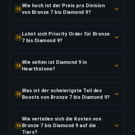
Priority Order sparst du ~9.5 Stunden für 20%
Wie hoch ist der Preis pro Division
12
Aufpreis.
von Bronze 7 bis Diamond 9?
LINK KOPIEREN
Der Boost von Bronze 7 bis Diamond 9 kostet
LINK KOPIEREN
€0.90 pro Division über 38 Divisionen. Gesamt:
Lohnt sich Priority Order für Bronze
13
€34.24.
7 bis Diamond 9?
Priority Order kostet zusätzlich €6.85 (20%) für
LINK KOPIEREN
25% schnellere Lieferung und spart etwa 9.5
Wie selten ist Diamond 9 in
14
Stunden. Das entspricht €0.72 pro gesparter
Hearthstone?
Stunde.
Diamond 9 ist ein Sehr selten-Rang — nur die Top
4.5% der Hearthstone-Spieler erreichen dieses
Was ist der schwierigste Teil des
LINK KOPIEREN
15
Tier (Datenstand: Season 2025). Du bist aktuell in
Boosts von Bronze 7 bis Diamond 9?
den Top 82.5% — dieser Boost bringt dich in die
Die anspruchsvollste Division in diesem Boost ist
Top 4.5%.
Diamond 10, die 4x schwieriger ist als die
Wie verteilen sich die Kosten von
Anfangsdivisionen bei Bronze 7. Unsere legend
Bronze 7 bis Diamond 9 auf die
16
LINK KOPIEREN
players gewinnen in diesem Rang-Bereich weit
Tiers?