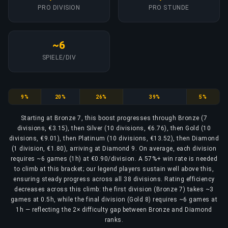
PRO DIVISION
PRO STUNDE
~6
SPIELE/DIV
Bronze
Silver
Gold
Platinum
Diamond
9%
20%
26%
39%
5%
Starting at Bronze 7, this boost progresses through Bronze (7
divisions, €3.15), then Silver (10 divisions, €6.76), then Gold (10
divisions, €9.01), then Platinum (10 divisions, €13.52), then Diamond
(1 division, €1.80), arriving at Diamond 9. On average, each division
requires ~6 games (1h) at €0.90/division. A 57%+ win rate is needed
to climb at this bracket; our legend players sustain well above this,
ensuring steady progress across all 38 divisions. Rating efficiency
decreases across this climb: the first division (Bronze 7) takes ~3
games at 0.5h, while the final division (Gold 8) requires ~6 games at
1h — reflecting the 2× difficulty gap between Bronze and Diamond
ranks.