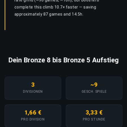
rate grind (~96 games, ~16h), our boosters
complete this climb 10.7× faster — saving
approximately 87 games and 14.5h.
Dein Bronze 8 bis Bronze 5 Aufstieg
3
~9
DIVISIONEN
GESCH. SPIELE
1,66 €
3,33 €
PRO DIVISION
PRO STUNDE