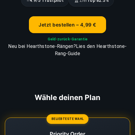
⭐
🏆
4.9/5 Trustpilot
Ziel
Top 82.5%
Jetzt bestellen – 4,99 €
Geld-zurück-Garantie
Neu bei Hearthstone-Rängen?
Lies den Hearthstone-
Rang-Guide
Wähle deinen Plan
BELIEBTESTE WAHL
Priority Order