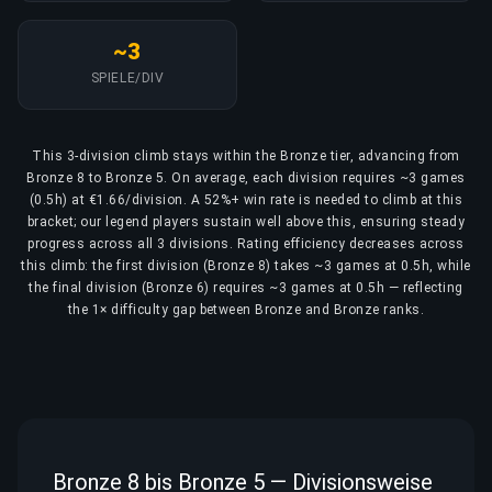
~3
SPIELE/DIV
This 3-division climb stays within the Bronze tier, advancing from
Bronze 8 to Bronze 5. On average, each division requires ~3 games
(0.5h) at €1.66/division. A 52%+ win rate is needed to climb at this
bracket; our legend players sustain well above this, ensuring steady
progress across all 3 divisions. Rating efficiency decreases across
this climb: the first division (Bronze 8) takes ~3 games at 0.5h, while
the final division (Bronze 6) requires ~3 games at 0.5h — reflecting
the 1× difficulty gap between Bronze and Bronze ranks.
Bronze 8 bis Bronze 5 — Divisionsweise