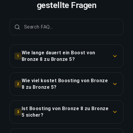
gestellte Fragen
Wie lange dauert ein Boost von
1
Bronze 8 zu Bronze 5?
Ein Boost von Bronze 8 zu Bronze 5 dauert in der
Regel 1-6 Stunden. Mit Priority Order erfolgt die
Wie viel kostet Boosting von Bronze
2
Lieferung ca. 25% schneller.
8 zu Bronze 5?
Boosting von Bronze 8 zu Bronze 5 beginnt bei
LINK KOPIEREN
€4.99 für die Standardoption. Priority Order
Ist Boosting von Bronze 8 zu Bronze
3
kostet €4.99 und das Full Package mit Streaming
5 sicher?
kostet €4.99.
Ja, alle unsere Booster verwenden VPN-Schutz