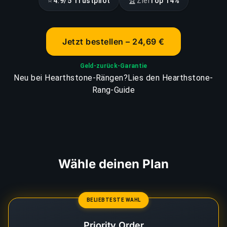
⭐
🏆
4.9/5 Trustpilot
Ziel
Top 14%
Jetzt bestellen – 24,69 €
Geld-zurück-Garantie
Neu bei Hearthstone-Rängen?
Lies den Hearthstone-
Rang-Guide
Wähle deinen Plan
BELIEBTESTE WAHL
Priority Order