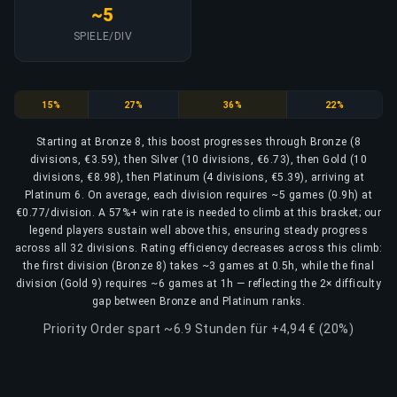
~5
SPIELE/DIV
Bronze
Silver
Gold
Platinum
15%
27%
36%
22%
Starting at Bronze 8, this boost progresses through Bronze (8
divisions, €3.59), then Silver (10 divisions, €6.73), then Gold (10
divisions, €8.98), then Platinum (4 divisions, €5.39), arriving at
Platinum 6. On average, each division requires ~5 games (0.9h) at
€0.77/division. A 57%+ win rate is needed to climb at this bracket; our
legend players sustain well above this, ensuring steady progress
across all 32 divisions. Rating efficiency decreases across this climb:
the first division (Bronze 8) takes ~3 games at 0.5h, while the final
division (Gold 9) requires ~6 games at 1h — reflecting the 2× difficulty
gap between Bronze and Platinum ranks.
Priority Order spart ~6.9 Stunden für +4,94 € (20%)