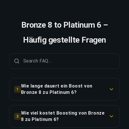
Bronze 8 to Platinum 6 –
Häufig gestellte Fragen
Wie lange dauert ein Boost von
1
Bronze 8 zu Platinum 6?
Ein Boost von Bronze 8 zu Platinum 6 dauert in
der Regel 1-2 Tage. Mit Priority Order erfolgt die
Wie viel kostet Boosting von Bronze
2
Lieferung ca. 25% schneller.
8 zu Platinum 6?