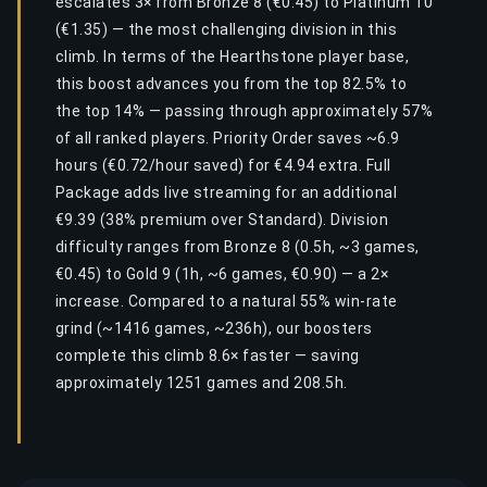
escalates 3× from Bronze 8 (€0.45) to Platinum 10
(€1.35) — the most challenging division in this
climb. In terms of the Hearthstone player base,
this boost advances you from the top 82.5% to
the top 14% — passing through approximately 57%
of all ranked players. Priority Order saves ~6.9
hours (€0.72/hour saved) for €4.94 extra. Full
Package adds live streaming for an additional
€9.39 (38% premium over Standard). Division
difficulty ranges from Bronze 8 (0.5h, ~3 games,
€0.45) to Gold 9 (1h, ~6 games, €0.90) — a 2×
increase. Compared to a natural 55% win-rate
grind (~1416 games, ~236h), our boosters
complete this climb 8.6× faster — saving
approximately 1251 games and 208.5h.