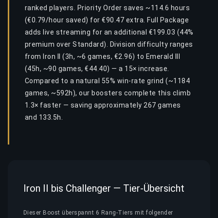
ranked players. Priority Order saves ~114.6 hours
(€0.79/hour saved) for €90.47 extra. Full Package
adds live streaming for an additional €199.03 (44%
premium over Standard). Division difficulty ranges
from Iron II (3h, ~6 games, €2.96) to Emerald III
(45h, ~90 games, €44.40) — a 15× increase.
Compared to a natural 55% win-rate grind (~1184
games, ~592h), our boosters complete this climb
1.3× faster — saving approximately 267 games
and 133.5h.
Iron II bis Challenger — Tier-Übersicht
Dieser Boost überspannt 6 Rang-Tiers mit folgender