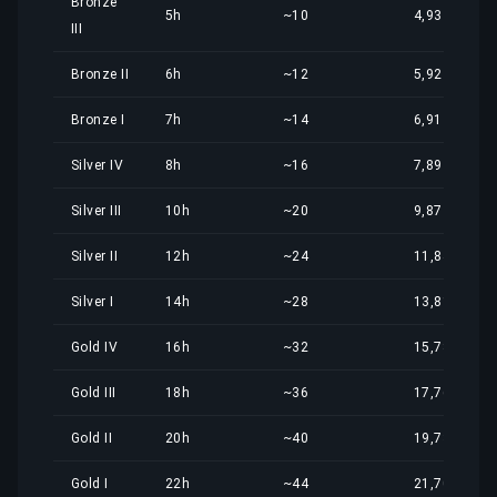
Bronze
5h
~10
4,93 €
III
Bronze II
6h
~12
5,92 €
Bronze I
7h
~14
6,91 €
Silver IV
8h
~16
7,89 €
Silver III
10h
~20
9,87 €
Silver II
12h
~24
11,84 €
Silver I
14h
~28
13,81 €
Gold IV
16h
~32
15,78 €
Gold III
18h
~36
17,76 €
Gold II
20h
~40
19,73 €
Gold I
22h
~44
21,70 €