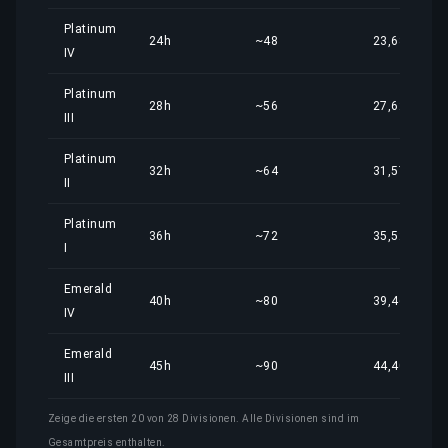
Platinum
24h
~48
23,68 €
IV
Platinum
28h
~56
27,62 €
III
Platinum
32h
~64
31,57 €
II
Platinum
36h
~72
35,52 €
I
Emerald
40h
~80
39,46 €
IV
Emerald
45h
~90
44,40 €
III
Zeige die ersten 20 von 28 Divisionen. Alle Divisionen sind im
Gesamtpreis enthalten.