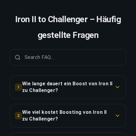
Iron II to Challenger – Häufig
gestellte Fragen
Wie lange dauert ein Boost von Iron II
1
zu Challenger?
Ein Boost von Iron II zu Challenger dauert in der
Regel 7+ Tage. Mit Priority Order erfolgt die
Wie viel kostet Boosting von Iron II
2
Lieferung ca. 25% schneller.
zu Challenger?
Boosting von Iron II zu Challenger beginnt bei
LINK KOPIEREN