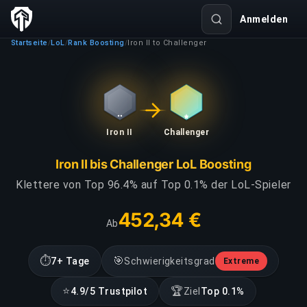
Anmelden
Startseite
LoL
Rank Boosting
Iron II to Challenger
/
/
/
Iron II
Challenger
Iron II bis Challenger LoL Boosting
Klettere von Top 96.4% auf Top 0.1% der LoL-Spieler
452,34 €
Ab
⏱
🎯
7+ Tage
Schwierigkeitsgrad
Extreme
⭐
🏆
4.9/5 Trustpilot
Ziel
Top 0.1%