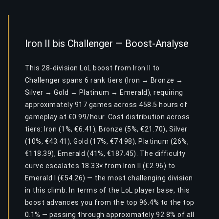
Iron II bis Challenger — Boost-Analyse
This 28-division LoL boost from Iron II to
Challenger spans 6 rank tiers (Iron → Bronze →
Silver → Gold → Platinum → Emerald), requiring
approximately 917 games across 458.5 hours of
gameplay at €0.99/hour. Cost distribution across
tiers: Iron (1%, €6.41), Bronze (5%, €21.70), Silver
(10%, €43.41), Gold (17%, €74.98), Platinum (26%,
€118.39), Emerald (41%, €187.45). The difficulty
curve escalates 18.33× from Iron II (€2.96) to
Emerald I (€54.26) — the most challenging division
in this climb. In terms of the LoL player base, this
boost advances you from the top 96.4% to the top
0.1% — passing through approximately 92.8% of all