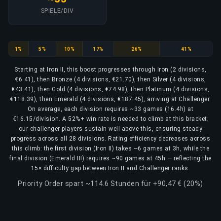
SPIELE/DIV
Iron
Bronze
Silver
Gold
Platinum
Emerald
1%
5%
10%
17%
26%
41%
Starting at Iron II, this boost progresses through Iron (2 divisions,
€6.41), then Bronze (4 divisions, €21.70), then Silver (4 divisions,
€43.41), then Gold (4 divisions, €74.98), then Platinum (4 divisions,
€118.39), then Emerald (4 divisions, €187.45), arriving at Challenger.
On average, each division requires ~33 games (16.4h) at
€16.15/division. A 52%+ win rate is needed to climb at this bracket;
our challenger players sustain well above this, ensuring steady
progress across all 28 divisions. Rating efficiency decreases across
this climb: the first division (Iron II) takes ~6 games at 3h, while the
final division (Emerald III) requires ~90 games at 45h — reflecting the
15× difficulty gap between Iron II and Challenger ranks.
Priority Order spart ~114.6 Stunden für +90,47 € (20%)