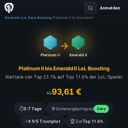
Anmelden
Startseite
LoL
Rank Boosting
Platinum II to Emerald II
/
/
/
Platinum II
Emerald II
Platinum II bis Emerald II LoL Boosting
Klettere von Top 23.1% auf Top 11.6% der LoL-Spieler
93,61 €
Ab
⏱
🎯
5-7 Tage
Schwierigkeitsgrad
Easy
⭐
🏆
4.9/5 Trustpilot
Ziel
Top 11.6%