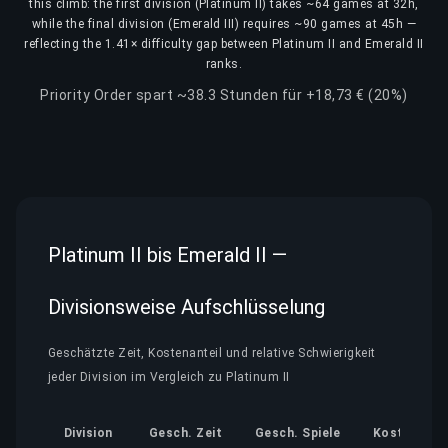
this climb: the first division (Platinum II) takes ~64 games at 32h,
while the final division (Emerald III) requires ~90 games at 45h —
reflecting the 1.41× difficulty gap between Platinum II and Emerald II
ranks.
Priority Order spart ~38.3 Stunden für +18,73 € (20%)
Platinum II bis Emerald II —
Divisionsweise Aufschlüsselung
Geschätzte Zeit, Kostenanteil und relative Schwierigkeit
jeder Division im Vergleich zu Platinum II
Division
Gesch. Zeit
Gesch. Spiele
Kostenante