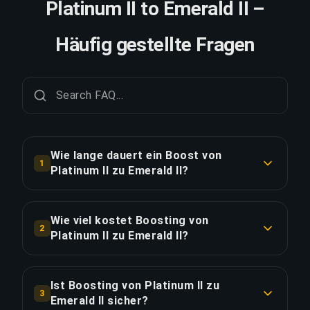
Platinum II to Emerald II –
Häufig gestellte Fragen
Wie lange dauert ein Boost von
1
Platinum II zu Emerald II?
Ein Boost von Platinum II zu Emerald II dauert in
der Regel 5-7 Tage. Mit Priority Order erfolgt die
Wie viel kostet Boosting von
2
Lieferung ca. 25% schneller.
Platinum II zu Emerald II?
Boosting von Platinum II zu Emerald II beginnt
LINK KOPIEREN
bei €93.61 für die Standardoption. Priority Order
Ist Boosting von Platinum II zu
3
kostet €112.34 und das Full Package mit
Emerald II sicher?