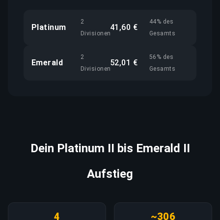
2
44% des
Platinum
41,60 €
Divisionen
Gesamts
2
56% des
Emerald
52,01 €
Divisionen
Gesamts
Dein Platinum II bis Emerald II
Aufstieg
4
~306