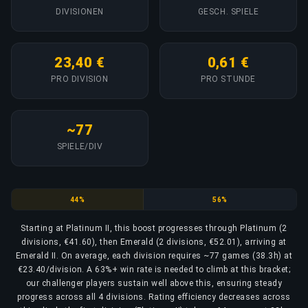
DIVISIONEN
GESCH. SPIELE
23,40 €
0,61 €
PRO DIVISION
PRO STUNDE
~77
SPIELE/DIV
Platinum
Emerald
44%
56%
Starting at Platinum II, this boost progresses through Platinum (2
divisions, €41.60), then Emerald (2 divisions, €52.01), arriving at
Emerald II. On average, each division requires ~77 games (38.3h) at
€23.40/division. A 63%+ win rate is needed to climb at this bracket;
our challenger players sustain well above this, ensuring steady
progress across all 4 divisions. Rating efficiency decreases across