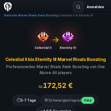
Anmelden
Startseite
Marvel Rivals
Rank Boosting
Celestial II to Eternity III
/
/
/
Celestial II
Eternity III
Celestial II bis Eternity III Marvel Rivals Boosting
Professionelles Marvel Rivals Rank Boosting von One
Above All players
172,52 €
Ab
⏱
🎯
5-7 Tage
Schwierigkeitsgrad
Easy