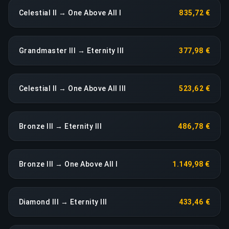
Celestial II → One Above All I
835,72 €
Grandmaster III → Eternity III
377,98 €
Celestial II → One Above All III
523,62 €
Bronze III → Eternity III
486,78 €
Bronze III → One Above All I
1.149,98 €
Diamond III → Eternity III
433,46 €