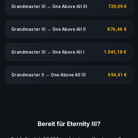
Grandmaster III → One Above All III
729,09 €
Grandmaster III → One Above All II
876,46 €
Grandmaster III → One Above All I
1.041,18 €
Grandmaster II → One Above All III
694,41 €
Bereit für Eternity III?