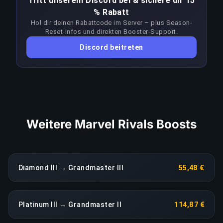
Tritt unserem Discord bei & sichere dir 15
Grandmaster II zu gewinnen, erfordert deutlich
% Rabatt
mehr Können als der Zielrang selbst. Booster
Hol dir deinen Rabattcode im Server – plus Season-
passen ihren Ansatz bei jedem Patch an, um dem
Reset-Infos und direkten Booster-Support.
Meta voraus zu bleiben; ein anhaltender
Discord beitreten
Leistungseinbruch löst eine sofortige
Neuzuweisung ohne Aufpreis aus.
LINK KOPIEREN
Weitere Marvel Rivals Boosts
Diamond III → Grandmaster III
55,48 €
Platinum III → Grandmaster II
114,87 €