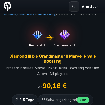
Anmelden
Startseite
Marvel Rivals
Rank Boosting
Diamond III to Grandmaster II
/
/
/
Diamond III
Grandmaster II
Diamond III bis Grandmaster II Marvel Rivals
Boosting
Professionelles Marvel Rivals Rank Boosting von One
Above All players
90,16 €
Ab
⏱
🎯
3-5 Tage
Schwierigkeitsgrad
Easy