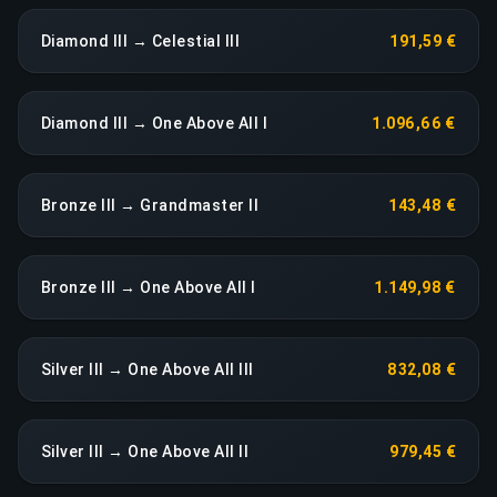
Diamond III → Celestial III
191,59 €
Diamond III → One Above All I
1.096,66 €
Bronze III → Grandmaster II
143,48 €
Bronze III → One Above All I
1.149,98 €
Silver III → One Above All III
832,08 €
Silver III → One Above All II
979,45 €