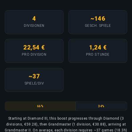
4
~146
DIVISIONEN
GESCH. SPIELE
22,54 €
1,24 €
PRO DIVISION
PRO STUNDE
~37
SPIELE/DIV
Diamond
Grandmaster
66%
34%
Starting at Diamond III, this boost progresses through Diamond (3
divisions, €59.28), then Grandmaster (1 division, €30.88), arriving at
Grandmaster II. On average, each division requires ~37 games (18.3h)