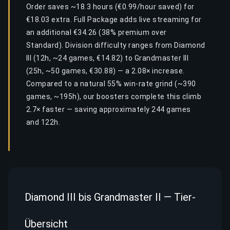
Order saves ~18.3 hours (€0.99/hour saved) for
€18.03 extra. Full Package adds live streaming for
an additional €34.26 (38% premium over
Standard). Division difficulty ranges from Diamond
III (12h, ~24 games, €14.82) to Grandmaster III
(25h, ~50 games, €30.88) — a 2.08× increase.
Compared to a natural 55% win-rate grind (~390
games, ~195h), our boosters complete this climb
2.7× faster — saving approximately 244 games
and 122h.
Diamond III bis Grandmaster II — Tier-
Übersicht