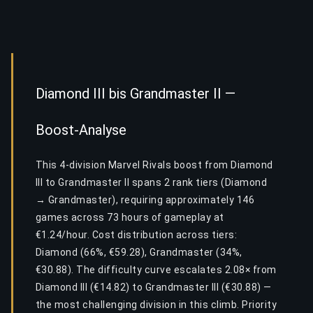
Diamond III bis Grandmaster II —
Boost-Analyse
This 4-division Marvel Rivals boost from Diamond
III to Grandmaster II spans 2 rank tiers (Diamond
→ Grandmaster), requiring approximately 146
games across 73 hours of gameplay at
€1.24/hour. Cost distribution across tiers:
Diamond (66%, €59.28), Grandmaster (34%,
€30.88). The difficulty curve escalates 2.08× from
Diamond III (€14.82) to Grandmaster III (€30.88) —
the most challenging division in this climb. Priority