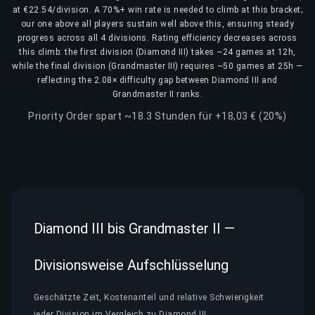
at €22.54/division. A 70%+ win rate is needed to climb at this bracket;
our one above all players sustain well above this, ensuring steady
progress across all 4 divisions. Rating efficiency decreases across
this climb: the first division (Diamond III) takes ~24 games at 12h,
while the final division (Grandmaster III) requires ~50 games at 25h —
reflecting the 2.08× difficulty gap between Diamond III and
Grandmaster II ranks.
Priority Order spart ~18.3 Stunden für +18,03 € (20%)
Diamond III bis Grandmaster II —
Divisionsweise Aufschlüsselung
Geschätzte Zeit, Kostenanteil und relative Schwierigkeit
jeder Division im Vergleich zu Diamond III