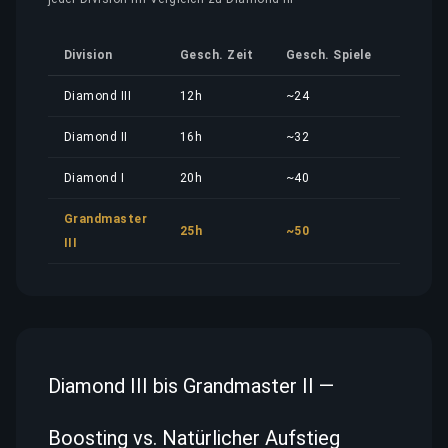
Division
Gesch. Zeit
Gesch. Spiele
Kosten
Diamond III
12h
~24
14,82 
Diamond II
16h
~32
19,76 
Diamond I
20h
~40
24,70 
Grandmaster
25h
~50
30,88 
III
Diamond III bis Grandmaster II —
Boosting vs. Natürlicher Aufstieg