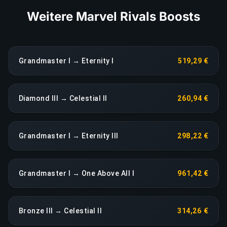
Weitere Marvel Rivals Boosts
Grandmaster I → Eternity I
519,29 €
Diamond III → Celestial II
260,94 €
Grandmaster I → Eternity III
298,22 €
Grandmaster I → One Above All I
961,42 €
Bronze III → Celestial II
314,26 €