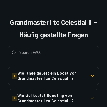
Grandmaster I to Celestial II –
Häufig gestellte Fragen
Wie lange dauert ein Boost von
1
Grandmaster I zu Celestial II?
Ein Boost von Grandmaster I zu Celestial II
dauert in der Regel 3-5 Tage. Mit Priority Order
Wie viel kostet Boosting von
2
erfolgt die Lieferung ca. 25% schneller.
Grandmaster I zu Celestial II?