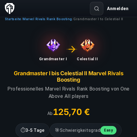
Anmelden
Startseite
Marvel Rivals
Rank Boosting
Grandmaster I to Celestial II
/
/
/
Grandmaster I
Celestial II
Grandmaster I bis Celestial II Marvel Rivals
Boosting
Professionelles Marvel Rivals Rank Boosting von One
Above All players
125,70 €
Ab
⏱
🎯
3-5 Tage
Schwierigkeitsgrad
Easy