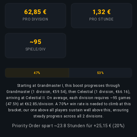
62,85 €
1,32 €
PRO DIVISION
PRO STUNDE
~95
SPIELE/DIV
Grandmaster
Celestial
47%
53%
Starting at Grandmaster I, this boost progresses through
Grandmaster (1 division, €59.54), then Celestial (1 division, €66.16),
arriving at Celestial II. On average, each division requires ~95 games
(47.5h) at €62.85/division. A 70%+ win rate is needed to climb at this
bracket; our one above all players sustain well above this, ensuring
steady progress across all 2 divisions.
Priority Order spart ~23.8 Stunden für +25,15 € (20%)