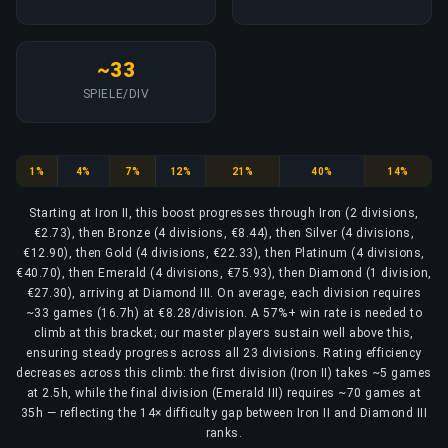
~33
SPIELE/DIV
Iron
Bronze
Silver
Gold
Platinum
Emerald
Diamond
1%
4%
7%
12%
21%
40%
14%
Starting at Iron II, this boost progresses through Iron (2 divisions,
€2.73), then Bronze (4 divisions, €8.44), then Silver (4 divisions,
€12.90), then Gold (4 divisions, €22.33), then Platinum (4 divisions,
€40.70), then Emerald (4 divisions, €75.93), then Diamond (1 division,
€27.30), arriving at Diamond III. On average, each division requires
~33 games (16.7h) at €8.28/division. A 57%+ win rate is needed to
climb at this bracket; our master players sustain well above this,
ensuring steady progress across all 23 divisions. Rating efficiency
decreases across this climb: the first division (Iron II) takes ~5 games
at 2.5h, while the final division (Emerald III) requires ~70 games at
35h — reflecting the 14× difficulty gap between Iron II and Diamond III
ranks.