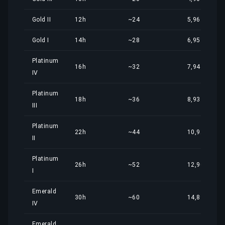
Gold II
12h
~24
5,96 €
Gold I
14h
~28
6,95 €
Platinum
16h
~32
7,94 €
IV
Platinum
18h
~36
8,93 €
III
Platinum
22h
~44
10,92 €
II
Platinum
26h
~52
12,90 €
I
Emerald
30h
~60
14,89 €
IV
Emerald