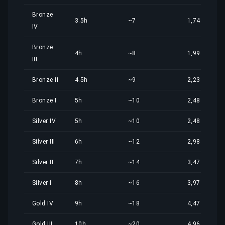
Bronze
3.5h
~7
1,74 €
IV
Bronze
4h
~8
1,99 €
III
Bronze II
4.5h
~9
2,23 €
Bronze I
5h
~10
2,48 €
Silver IV
5h
~10
2,48 €
Silver III
6h
~12
2,98 €
Silver II
7h
~14
3,47 €
Silver I
8h
~16
3,97 €
Gold IV
9h
~18
4,47 €
Gold III
10h
~20
4,96 €