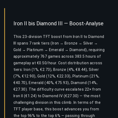
Iron II bis Diamond III — Boost-Analyse
This 23-division TFT boost from Iron II to Diamond
III spans 7 rank tiers (Iron → Bronze → Silver →
Gold → Platinum → Emerald → Diamond), requiring
approximately 767 games across 383.5 hours of
gameplay at €0.50/hour. Cost distribution across
tiers: Iron (1%, €2.73), Bronze (4%, €8.44), Silver
(7%, €12.90), Gold (12%, €22.33), Platinum (21%,
€40.70), Emerald (40%, €75.93), Diamond (14%,
€27.30). The difficulty curve escalates 22× from
Iron II (€1.24) to Diamond IV (€27.30) — the most
challenging division in this climb. In terms of the
TFT player base, this boost advances you from
the top 96% to the top 6% — passing through