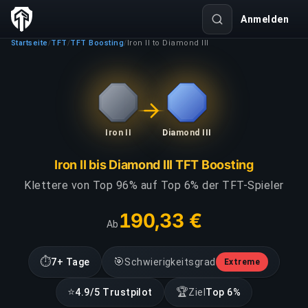
Anmelden
Startseite
TFT
TFT Boosting
Iron II to Diamond III
/
/
/
Iron II
Diamond III
Iron II bis Diamond III TFT Boosting
Klettere von Top 96% auf Top 6% der TFT-Spieler
190,33 €
Ab
⏱
🎯
7+ Tage
Schwierigkeitsgrad
Extreme
⭐
🏆
4.9/5 Trustpilot
Ziel
Top 6%