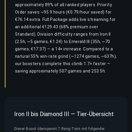
approximately 89% of all ranked players. Priority
Order saves ~95.9 hours (€0.79/hour saved) for
€76.14 extra. Full Package adds live streaming for
an additional €129.43 (68% premium over
Standard). Division difficulty ranges from Iron II
(2.5h, ~5 games, €1.24) to Emerald III (35h, ~70
games, €17.37) — a 14× increase. Compared to a
natural 55% win-rate grind (~1274 games, ~637h),
our boosters complete this climb 1.7× faster —
saving approximately 507 games and 253.5h.
Iron II bis Diamond III — Tier-Übersicht
Dieser Boost überspannt 7 Rang-Tiers mit folgender