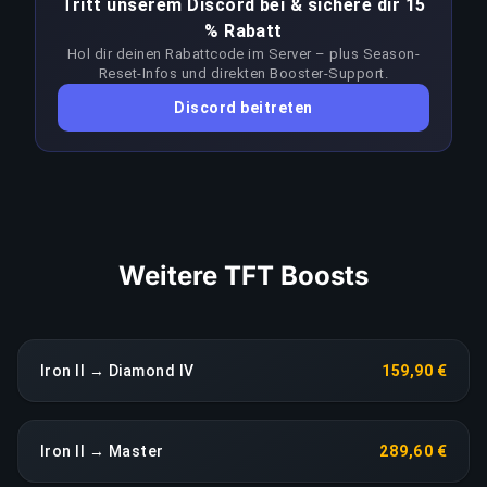
Tritt unserem Discord bei & sichere dir 15
zu gewinnen, erfordert deutlich mehr Können als
% Rabatt
der Zielrang selbst. Booster passen ihren Ansatz
Hol dir deinen Rabattcode im Server – plus Season-
bei jedem Patch an, um dem Meta voraus zu
Reset-Infos und direkten Booster-Support.
bleiben; ein anhaltender Leistungseinbruch löst
Discord beitreten
eine sofortige Neuzuweisung ohne Aufpreis aus.
LINK KOPIEREN
Weitere TFT Boosts
Iron II → Diamond IV
159,90 €
Iron II → Master
289,60 €