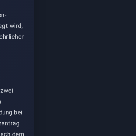
en-
gt wird,
ehrlichen
 zwei
n
dung bei
santrag
 nach dem