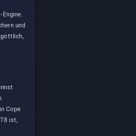
h-Engine.
chern und
göttlich,
annst
n
ein Cope
T8 ist,