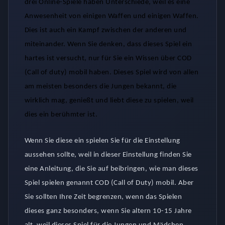
drei Online-Spiele haben Unterschiede, weil es eine
Anwesenheit von einigen Waffen und einigen Waffen.
Dies ist auch ein Kampf zwischen der anderen und
miteinander. Wenn Sie denken, dass dieses Spiel ein
hartes ist versucht, nur für Sie ein Wissen über COD
(Call of duty) mobil haben. Dieses Spiel wird von allen
am meisten besonders die Jungen bekannt, die
wirklich mag, genießt und liebt diese zu spielen, weil
dies ein berühmter ist.
Wenn Sie diese ein spielen Sie für die Einstellung
aussehen sollte, weil in dieser Einstellung finden Sie
eine Anleitung, die Sie auf beibringen, wie man dieses
Spiel spielen genannt COD (Call of Duty) mobil. Aber
Sie sollten Ihre Zeit begrenzen, wenn das Spielen
dieses ganz besonders, wenn Sie altern 10-15 Jahre