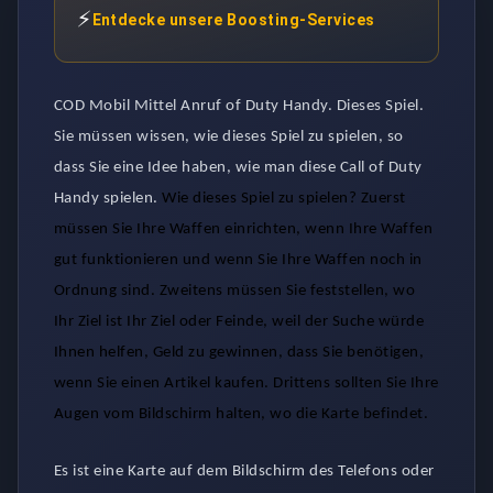
⚡
Entdecke unsere Boosting-Services
COD Mobil Mittel Anruf of Duty Handy. Dieses Spiel.
Sie müssen wissen, wie dieses Spiel zu spielen, so
dass Sie eine Idee haben, wie man diese Call of Duty
Handy spielen.
Wie dieses Spiel zu spielen? Zuerst
müssen Sie Ihre Waffen einrichten, wenn Ihre Waffen
gut funktionieren und wenn Sie Ihre Waffen noch in
Ordnung sind. Zweitens müssen Sie feststellen, wo
Ihr Ziel ist Ihr Ziel oder Feinde, weil der Suche würde
Ihnen helfen, Geld zu gewinnen, dass Sie benötigen,
wenn Sie einen Artikel kaufen. Drittens sollten Sie Ihre
Augen vom Bildschirm halten, wo die Karte befindet.
Es ist eine Karte auf dem Bildschirm des Telefons oder