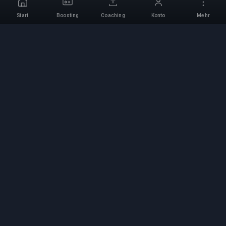
Start
Boosting
Coaching
Konto
Mehr
Professioneller Boosting-
Service
Professionelle Game-Boosting-Dienste mit
verifizierten Experten. Sichere, schnelle und
zuverlässige Rang-Aufstiege für alle