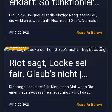
erklärt: So funktioniert
das Ranglisten-
Die Solo/Duo-Queue ist die einzige Rangliste in LoL,
die wirklich etwas zählt. Flex macht Spaß, Normals
Matchmaking in LoL
sind zum Üben, aber wenn dich jemand fragt „We...
Read Article
17.06.2026
RELEASES
4 min
Riot sagt, Locke sei
fair. Glaub's nicht |
BuyBoosting
Riot sagt, Locke sei fair. Klar.Jedes Mal, wenn Riot
einen neuen Assassinen rausbringt, klingt das
Versprechen gleich: Counterplay, klare Zeitfenster,...
Read Article
17.06.2026