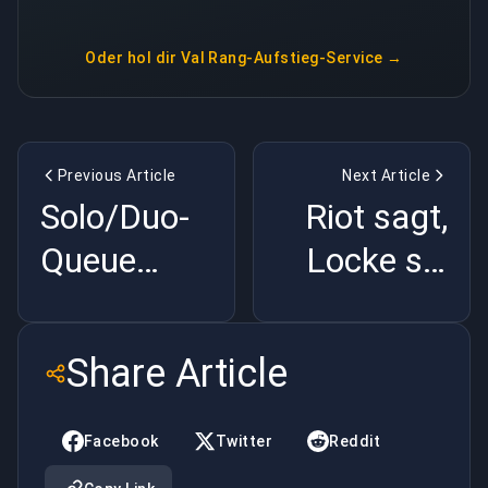
Oder hol dir
Val Rang-Aufstieg-Service
→
Previous Article
Next Article
Solo/Duo-
Riot sagt,
Queue
Locke sei
erklärt: So
fair.
funktioniert
Glaub's
Share Article
das
nicht |
Ranglisten-
BuyBoosting
Facebook
Twitter
Reddit
Matchmaking