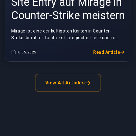
Site Entry auf Mirage in
Counter-Strike meistern
Mirage ist eine der kultigsten Karten in Counter-
Strike, berühmt für ihre strategische Tiefe und ihr
ausgewogenes Design. Zu wissen, wie man
Bombenabw...
Read Article
16.05.2025
View All Articles