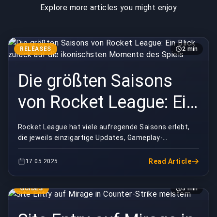
Explore more articles you might enjoy
RELEASES
2 min
Die größten Saisons
von Rocket League: Ein
Blick zurück auf die
Rocket League hat viele aufregende Saisons erlebt,
die jeweils einzigartige Updates, Gameplay-
ikonischsten Momente
Änderungen und denkwürdige Momente mit sich
brachten. Wä...
des Spiels
Read Article
17.05.2025
GUIDES
3 min