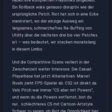
haben ihre kompletten Playbooks umgebaut.
Ein Rollback wäre genauso disruptiv wie der
ursprüngliche Patch. Riot hat sich in eine Ecke
manövriert, wo der einzige Ausweg ein
langsames, schmerzhaftes Re-Buffing von
Utility über die nächsten drei bis vier Patches
ist — was bedeutet, wir stecken monatelang
in diesem Limbo.
Und die Competitive-Szene verliert in der
Zwischenzeit weiter Interesse. Die Casual-
Playerbase hat jetzt Alternativen. Marvel
Rivals zieht FPS-Spieler ab. CS2 ist direkt da.
Vals Pitch war immer "CS aber mit Powers",
und wenn du die Powers entfernst, bist du
nur... schlechteres CS mit Cartoon-Artstyle.
Schwer zu sagen, ob Riot die Dringlichkeit hier