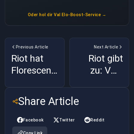
Oder hol dir
Val Elo-Boost-Service
→
Previous Article
Next Article
Riot hat
Riot gibt
Florescent
zu: VCT
für VCT
war kaputt
freigesprochen
– der
Share Article
— keiner
2027-
weiß
Umbau |
Facebook
Twitter
Reddit
warum |
BuyBoosting
Copy Link