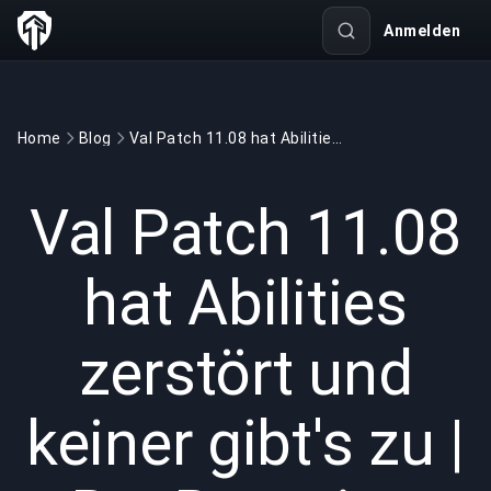
Anmelden
Home
Blog
Val Patch 11.08 hat Abilities zerstört und keiner gibt's zu | BuyBoosting
GAMING
5 min read
12.04.2026
Val Patch 11.08
hat Abilities
zerstört und
keiner gibt's zu |