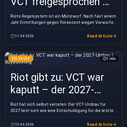
VCT freigesprochen —
keiner weiß warum |
Riots Regelsystem ist ein Münzwurf. Nach fast einem
Jahr Ermittlungen gegen florescent wegen Vorwürfen
BuyBoosting
sexueller Übergriffe hat Riot sie still und lei...
Read Article
11.04.2026
RELEASES
1 min
Riot gibt zu: VCT war
kaputt – der 2027-
Umbau | BuyBoosting
Riot hat sich selbst verraten. Der VCT-Umbau für
2027 liest sich wie eine Entschuldigung für die letzten
drei Jahre Franchise-Val — nur dass sie es ni...
Read Article
10.04.2026