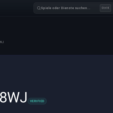
Spiele oder Dienste suchen...
Ctrl K
8WJ
u8WJ
VERIFIED