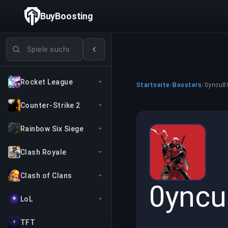
BuyBoosting
Spiele suchen
Rocket League
Startseite
/
Boosters
/
0yncu
Counter-Strike 2
Rainbow Six Siege
Clash Royale
Clash of Clans
0ync
LoL
TFT