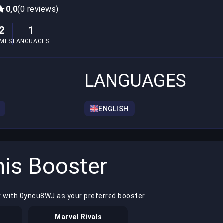
0,0
(0 reviews)
2
1
MES
LANGUAGES
LANGUAGES
ENGLISH
is Booster
r with 0yncu8WJ as your preferred booster
Marvel Rivals