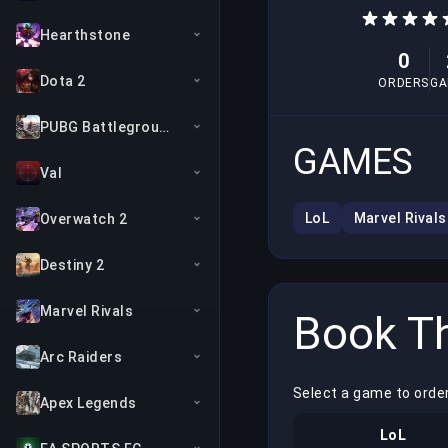
Hearthstone
0
Dota 2
ORDERS
GA
PUBG Battlegrounds
GAMES
Val
LoL
Marvel Rivals
Overwatch 2
Destiny 2
Marvel Rivals
Book Th
Arc Raiders
Select a game to orde
Apex Legends
LoL