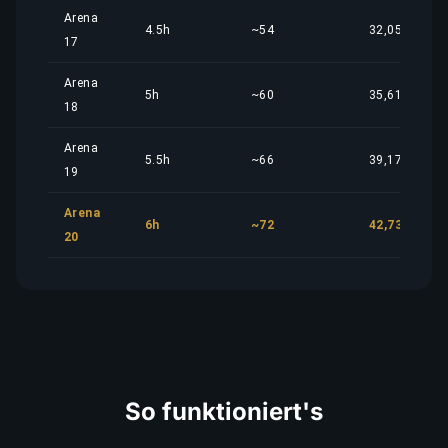
Arena
4.5h
~54
32,05 €
17
Arena
5h
~60
35,61 €
18
Arena
5.5h
~66
39,17 €
19
Arena
6h
~72
42,73 €
20
So funktioniert's