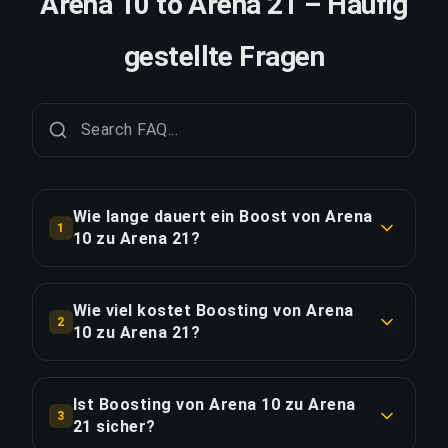
Arena 10 to Arena 21 – Häufig
gestellte Fragen
Wie lange dauert ein Boost von Arena
1
10 zu Arena 21?
Ein Boost von Arena 10 zu Arena 21 dauert in der
Regel 1-2 Tage. Mit Priority Order erfolgt die
Wie viel kostet Boosting von Arena
2
Lieferung ca. 25% schneller.
10 zu Arena 21?
Boosting von Arena 10 zu Arena 21 beginnt bei
LINK KOPIEREN
€316.89 für die Standardoption. Priority Order
Ist Boosting von Arena 10 zu Arena
3
kostet €380.26 und das Full Package mit
21 sicher?
Streaming kostet €437.30.