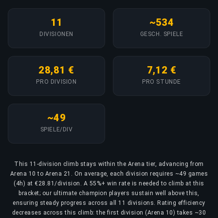
11
~534
DIVISIONEN
GESCH. SPIELE
28,81 €
7,12 €
PRO DIVISION
PRO STUNDE
~49
SPIELE/DIV
This 11-division climb stays within the Arena tier, advancing from
Arena 10 to Arena 21. On average, each division requires ~49 games
(4h) at €28.81/division. A 55%+ win rate is needed to climb at this
bracket; our ultimate champion players sustain well above this,
ensuring steady progress across all 11 divisions. Rating efficiency
decreases across this climb: the first division (Arena 10) takes ~30