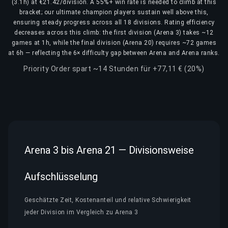
(3.1h) at €21.42/division. A 55%+ win rate is needed to climb at this
bracket; our ultimate champion players sustain well above this,
ensuring steady progress across all 18 divisions. Rating efficiency
decreases across this climb: the first division (Arena 3) takes ~12
games at 1h, while the final division (Arena 20) requires ~72 games
at 6h — reflecting the 6× difficulty gap between Arena and Arena ranks.
Priority Order spart ~14 Stunden für +77,11 € (20%)
Arena 3 bis Arena 21 — Divisionsweise
Aufschlüsselung
Geschätzte Zeit, Kostenanteil und relative Schwierigkeit
jeder Division im Vergleich zu Arena 3