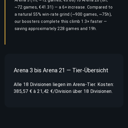
Arena 3 (1h, ~12 games, €6.88) to Arena 20 (6h,
~72 games, €41.31) — a 6× increase. Compared to
a natural 55% win-rate grind (~900 games, ~75h),
our boosters complete this climb 1.3× faster —
saving approximately 228 games and 19h.
Arena 3 bis Arena 21 — Tier-Übersicht
Alle 18 Divisionen liegen im Arena-Tier. Kosten:
385,57 € à 21,42 €/Division über 18 Divisionen.