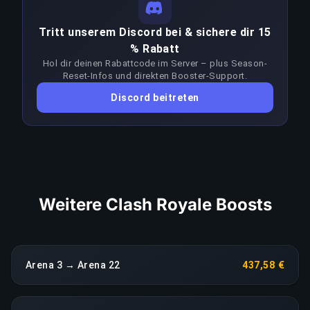
Skill-Leveln. Konstant im Bereich Arena–Arena zu
LINK KOPIEREN
Tritt unserem Discord bei & sichere dir 15
gewinnen, erfordert deutlich mehr Können als der
% Rabatt
Zielrang selbst. Booster passen ihren Ansatz bei
Hol dir deinen Rabattcode im Server – plus Season-
jedem Patch an, um dem Meta voraus zu bleiben;
Reset-Infos und direkten Booster-Support.
ein anhaltender Leistungseinbruch löst eine
Discord beitreten
sofortige Neuzuweisung ohne Aufpreis aus.
LINK KOPIEREN
Weitere Clash Royale Boosts
Arena 3 → Arena 22
437,58 €