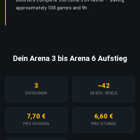
boosters complete this climb 3.6× faster — saving
approximately 108 games and 9h.
Dein Arena 3 bis Arena 6 Aufstieg
3
~42
DIVISIONEN
GESCH. SPIELE
7,70 €
6,60 €
PRO DIVISION
PRO STUNDE