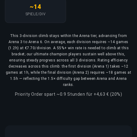
~14
SPIELE/DIV
This 3-division climb stays within the Arena tier, advancing from
Arena 3 to Arena 6. On average, each division requires ~14 games
(1.2h) at €7.70/division. A 55%+ win rate is needed to climb at this
bracket; our ultimate champion players sustain well above this,
ensuring steady progress across all 3 divisions. Rating efficiency
decreases across this climb: the first division (Arena 1) takes ~12
games at 1h, while the final division (Arena 2) requires ~18 games at
1.5h — reflecting the 1.5× difficulty gap between Arena and Arena
ranks.
Priority Order spart ~0.9 Stunden für +4,63 € (20%)