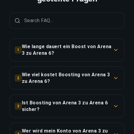
Wie lange dauert ein Boost von Arena
1
3 zu Arena 6?
Ein Boost von Arena 3 zu Arena 6 dauert in der
Regel 1-6 Stunden. Mit Priority Order erfolgt die
Wie viel kostet Boosting von Arena 3
2
Lieferung ca. 25% schneller.
zu Arena 6?
Boosting von Arena 3 zu Arena 6 beginnt bei
LINK KOPIEREN
€23.11 für die Standardoption. Priority Order
Ist Boosting von Arena 3 zu Arena 6
3
kostet €27.74 und das Full Package mit
sicher?
Streaming kostet €31.90.
Ja, alle unsere Booster verwenden VPN-Schutz
passend zu Ihrer Region und spielen mit
Wer wird mein Konto von Arena 3 zu
LINK KOPIEREN