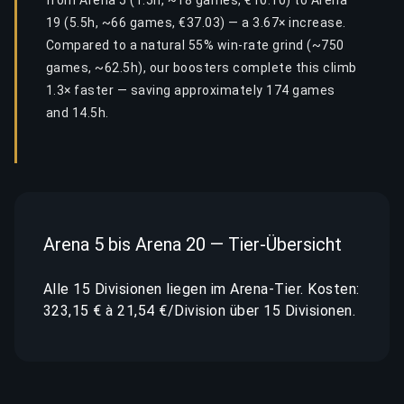
from Arena 5 (1.5h, ~18 games, €10.10) to Arena
19 (5.5h, ~66 games, €37.03) — a 3.67× increase.
Compared to a natural 55% win-rate grind (~750
games, ~62.5h), our boosters complete this climb
1.3× faster — saving approximately 174 games
and 14.5h.
Arena 5 bis Arena 20 — Tier-Übersicht
Alle 15 Divisionen liegen im Arena-Tier. Kosten:
323,15 € à 21,54 €/Division über 15 Divisionen.