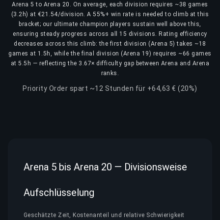
Arena 5 to Arena 20. On average, each division requires ~38 games
(3.2h) at €21.54/division. A 55%+ win rate is needed to climb at this
bracket; our ultimate champion players sustain well above this,
ensuring steady progress across all 15 divisions. Rating efficiency
decreases across this climb: the first division (Arena 5) takes ~18
games at 1.5h, while the final division (Arena 19) requires ~66 games
at 5.5h — reflecting the 3.67× difficulty gap between Arena and Arena
ranks.
Priority Order spart ~12 Stunden für +64,63 € (20%)
Arena 5 bis Arena 20 — Divisionsweise
Aufschlüsselung
Geschätzte Zeit, Kostenanteil und relative Schwierigkeit