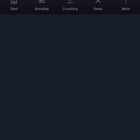
Start
Boosting
Coaching
Konto
Mehr
Professioneller Boosting-
Service
Professionelle Game-Boosting-Dienste mit
verifizierten Experten. Sichere, schnelle und
zuverlässige Rang-Aufstiege für alle
kompetitiven Spiele.