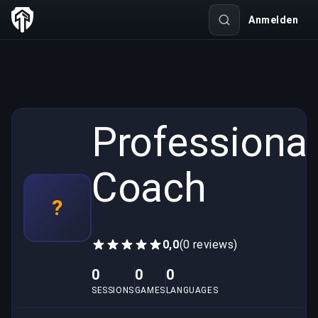
Anmelden
Professional
Coach
?
0,0
(0 reviews)
0
0
0
SESSIONS
GAMES
LANGUAGES