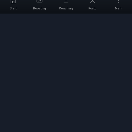
Start
Boosting
Coaching
Konto
Mehr
Professioneller Boosting-
Service
Professionelle Game-Boosting-Dienste mit
verifizierten Experten. Sichere, schnelle und
zuverlässige Rang-Aufstiege für alle
kompetitiven Spiele.