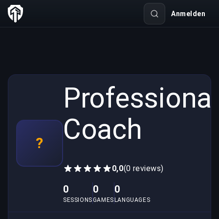
Anmelden
Professional
Coach
?
0,0
(0 reviews)
0
0
0
SESSIONS
GAMES
LANGUAGES