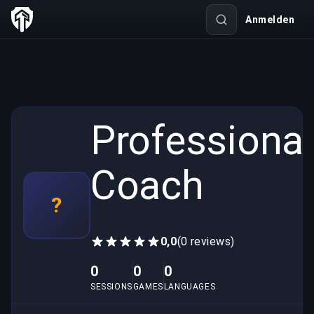
Anmelden
Professional
Coach
?
0,0
(0 reviews)
0
0
0
SESSIONS
GAMES
LANGUAGES