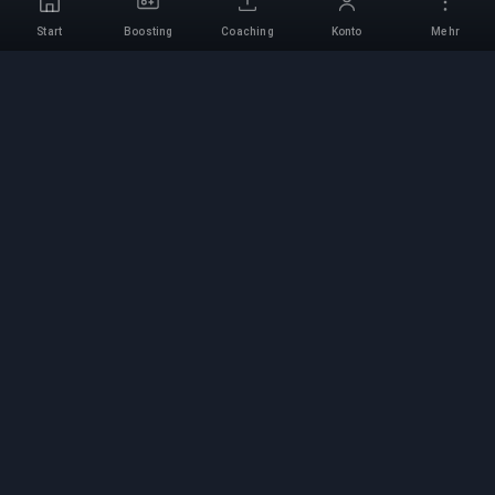
Start
Boosting
Coaching
Konto
Mehr
Professioneller Boosting-
Service
Professionelle Game-Boosting-Dienste mit
verifizierten Experten. Sichere, schnelle und
zuverlässige Rang-Aufstiege für alle
kompetitiven Spiele.