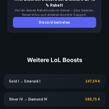
Divisionen wider.
% Rabatt
der Zielrang selbst. Booster passen ihren Ansatz
Hol dir deinen Rabattcode im Server – plus Season-
bei jedem Patch an, um dem Meta voraus zu
Reset-Infos und direkten Booster-Support.
LINK KOPIEREN
bleiben; ein anhaltender Leistungseinbruch löst
Discord beitreten
eine sofortige Neuzuweisung ohne Aufpreis aus.
LINK KOPIEREN
Weitere LoL Boosts
Gold I → Emerald I
247,59 €
Silver IV → Diamond IV
380,75 €