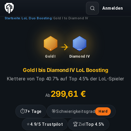
Anmelden
Startseite
LoL
Duo Boosting
Gold I to Diamond IV
/
/
/
Gold I
Diamond IV
Gold I bis Diamond IV LoL Boosting
Klettere von Top 40.7% auf Top 4.5% der LoL-Spieler
299,61 €
Ab
⏱
🎯
7+ Tage
Schwierigkeitsgrad
Hard
⭐
🏆
4.9/5 Trustpilot
Ziel
Top 4.5%