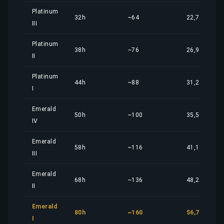
Platinum
32h
~64
22,72 €
III
Platinum
38h
~76
26,98 €
II
Platinum
44h
~88
31,24 €
I
Emerald
50h
~100
35,50 €
IV
Emerald
58h
~116
41,18 €
III
Emerald
68h
~136
48,28 €
II
Emerald
80h
~160
56,79 €
I