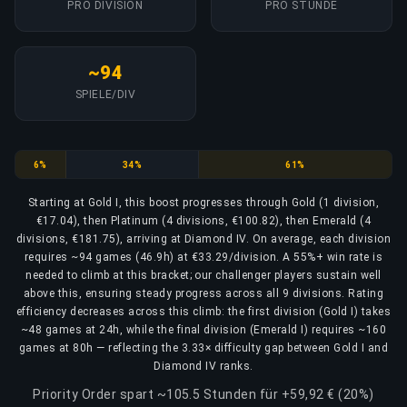
PRO DIVISION
PRO STUNDE
~94
SPIELE/DIV
Gold
Platinum
Emerald
6%
34%
61%
Starting at Gold I, this boost progresses through Gold (1 division,
€17.04), then Platinum (4 divisions, €100.82), then Emerald (4
divisions, €181.75), arriving at Diamond IV. On average, each division
requires ~94 games (46.9h) at €33.29/division. A 55%+ win rate is
needed to climb at this bracket; our challenger players sustain well
above this, ensuring steady progress across all 9 divisions. Rating
efficiency decreases across this climb: the first division (Gold I) takes
~48 games at 24h, while the final division (Emerald I) requires ~160
games at 80h — reflecting the 3.33× difficulty gap between Gold I and
Diamond IV ranks.
Priority Order spart ~105.5 Stunden für +59,92 € (20%)