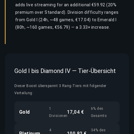
adds live streaming for an additional €59.92 (20%
premium over Standard). Division difficulty ranges
from Gold I (24h, ~48 games, €17.04) to Emerald I
(80h, ~160 games, €56.79) — a 3.33× increase.
Gold I bis Diamond IV — Tier-Übersicht
Dieser Boost überspannt 3 Rang-Tiers mit folgender
Verteilung:
1
6% des
Gold
17,04 €
Divisionen
Gesamts
4
34% des
Platinum
100,82 €