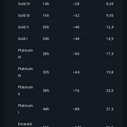
Gold IV
14h
~28
8,69 €
Gold III
16h
~32
9,93 €
Gold II
20h
~40
12,42 €
Gold I
24h
~48
14,90 €
Platinum
28h
~56
17,38 €
IV
Platinum
32h
~64
19,86 €
III
Platinum
38h
~76
23,59 €
II
Platinum
44h
~88
27,31 €
I
Emerald