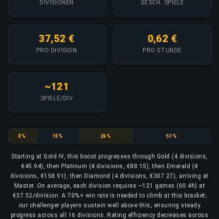
DIVISIONEN
GESCH. SPIELE
37,52 €
0,62 €
PRO DIVISION
PRO STUNDE
~121
SPIELE/DIV
Gold
Platinum
Emerald
Diamond
8%
15%
26%
51%
Starting at Gold IV, this boost progresses through Gold (4 divisions,
€45.94), then Platinum (4 divisions, €88.15), then Emerald (4
divisions, €158.91), then Diamond (4 divisions, €307.27), arriving at
Master. On average, each division requires ~121 games (60.4h) at
€37.52/division. A 70%+ win rate is needed to climb at this bracket;
our challenger players sustain well above this, ensuring steady
progress across all 16 divisions. Rating efficiency decreases across