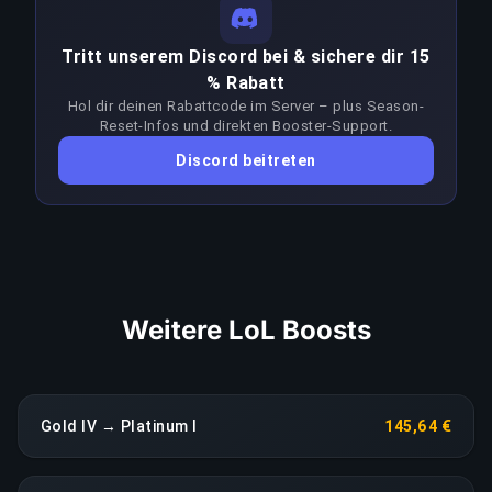
Strategien und Spielgefühl auf diesen Skill-
Division erfordern. Unsere Preisgestaltung
Leveln. Konstant im Bereich Gold IV–Master zu
spiegelt diese Schwierigkeitskurve über alle 16
Tritt unserem Discord bei & sichere dir 15
gewinnen, erfordert deutlich mehr Können als der
Divisionen wider.
% Rabatt
Zielrang selbst. Booster passen ihren Ansatz bei
Hol dir deinen Rabattcode im Server – plus Season-
jedem Patch an, um dem Meta voraus zu bleiben;
Reset-Infos und direkten Booster-Support.
LINK KOPIEREN
ein anhaltender Leistungseinbruch löst eine
Discord beitreten
sofortige Neuzuweisung ohne Aufpreis aus.
LINK KOPIEREN
Weitere LoL Boosts
Gold IV → Platinum I
145,64 €