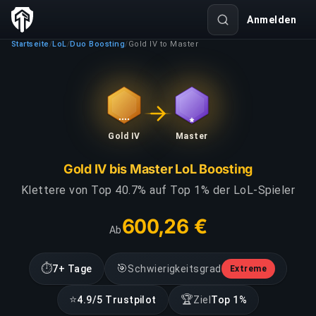
Anmelden
Startseite
LoL
Duo Boosting
Gold IV to Master
/
/
/
Gold IV
Master
Gold IV bis Master LoL Boosting
Klettere von Top 40.7% auf Top 1% der LoL-Spieler
600,26 €
Ab
⏱
🎯
7+ Tage
Schwierigkeitsgrad
Extreme
⭐
🏆
4.9/5 Trustpilot
Ziel
Top 1%