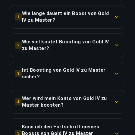
Wie lange dauert ein Boost von Gold
1
IV zu Master?
Ein Boost von Gold IV zu Master dauert in der
Regel 7+ Tage. Mit Priority Order erfolgt die
Wie viel kostet Boosting von Gold IV
2
Lieferung ca. 25% schneller.
zu Master?
Boosting von Gold IV zu Master beginnt bei
LINK KOPIEREN
€600.26 für die Standardoption. Priority Order
Ist Boosting von Gold IV zu Master
3
kostet €720.31 und das Full Package mit
sicher?
Streaming kostet €720.31.
Ja, alle unsere Booster verwenden VPN-Schutz
passend zu Ihrer Region und spielen mit
Wer wird mein Konto von Gold IV zu
LINK KOPIEREN
4
aktivierter "Offline erscheinen"-Funktion. Wir
Master boosten?
haben über 50.000 Bestellungen mit einer 4,9/5
Nur verifizierte Challenger players führen unsere
Trustpilot-Bewertung abgeschlossen.
Boosts durch. Jeder Booster durchläuft einen
Kann ich den Fortschritt meines
strengen Auswahlprozess einschließlich Rang-
Boosts von Gold IV zu Master
5