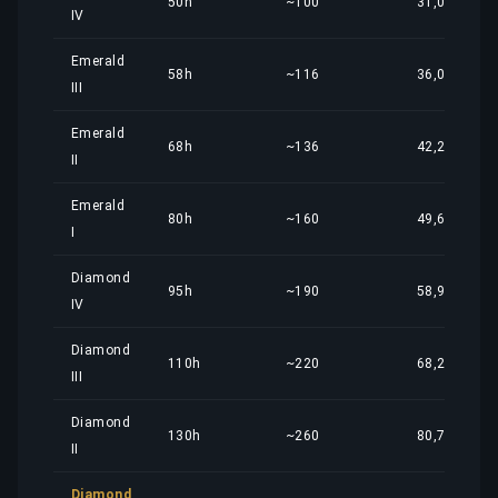
50h
~100
31,04 €
IV
Emerald
58h
~116
36,00 €
III
Emerald
68h
~136
42,21 €
II
Emerald
80h
~160
49,66 €
I
Diamond
95h
~190
58,97 €
IV
Diamond
110h
~220
68,28 €
III
Diamond
130h
~260
80,70 €
II
Diamond