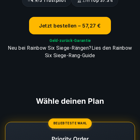
⭐
🏆
4.9/5 Trustpilot
Ziel
Top 37.3%
Jetzt bestellen – 57,27 €
Geld-zurück-Garantie
Neu bei Rainbow Six Siege-Rängen?
Lies den Rainbow
Six Siege-Rang-Guide
Wähle deinen Plan
BELIEBTESTE WAHL
Priority Order