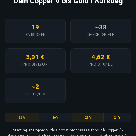
Dein Copper V bis Gold I Aufstieg
19
~38
DIVISIONEN
GESCH. SPIELE
3,01 €
4,62 €
PRO DIVISION
PRO STUNDE
~2
SPIELE/DIV
Copper
Bronze
Silver
Gold
26%
26%
26%
21%
Starting at Copper V, this boost progresses through Copper (5