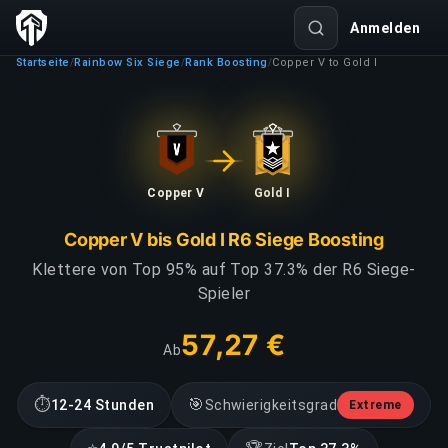
Anmelden
Startseite
Rainbow Six Siege
Rank Boosting
Copper V to Gold I
/
/
/
Copper V
Gold I
Copper V bis Gold I R6 Siege Boosting
Klettere von Top 95% auf Top 37.3% der R6 Siege-
Spieler
57,27 €
Ab
⏱
🎯
12-24 Stunden
Schwierigkeitsgrad
Extreme