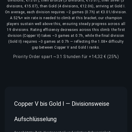
divisions, €15.07), then Bronze (5 divisions, €15.07), then Silver (5
divisions, €15.07), then Gold (4 divisions, €12.06), arriving at Gold I.
On average, each division requires ~2 games (0.7h) at €3.01/division.
A 52%+ win rate is needed to climb at this bracket; our champion
players sustain well above this, ensuring steady progress across all
19 divisions. Rating efficiency decreases across this climb: the first
division (Copper V) takes ~3 games at 0.7h, while the final division
(Gold II) requires ~3 games at 0.7h — reflecting the 1.08× difficulty
gap between Copper V and Gold I ranks.
Priority Order spart ~3.1 Stunden für +14,32 € (25%)
Copper V bis Gold I — Divisionsweise
Aufschlüsselung