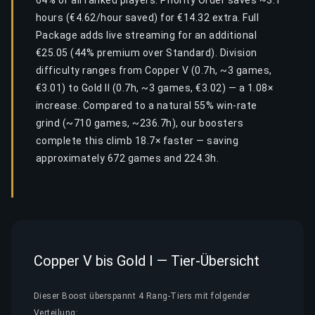
64% of all ranked players. Priority Order saves ~3.1
hours (€4.62/hour saved) for €14.32 extra. Full
Package adds live streaming for an additional
€25.05 (44% premium over Standard). Division
difficulty ranges from Copper V (0.7h, ~3 games,
€3.01) to Gold II (0.7h, ~3 games, €3.02) — a 1.08×
increase. Compared to a natural 55% win-rate
grind (~710 games, ~236.7h), our boosters
complete this climb 18.7× faster — saving
approximately 672 games and 224.3h.
Copper V bis Gold I — Tier-Übersicht
Dieser Boost überspannt 4 Rang-Tiers mit folgender
Verteilung: