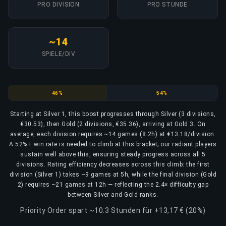
PRO DIVISION
PRO STUNDE
~14
SPIELE/DIV
Silver
Gold
46%
54%
Starting at Silver 1, this boost progresses through Silver (3 divisions,
€30.53), then Gold (2 divisions, €35.36), arriving at Gold 3. On
average, each division requires ~14 games (8.2h) at €13.18/division.
A 52%+ win rate is needed to climb at this bracket; our radiant players
sustain well above this, ensuring steady progress across all 5
divisions. Rating efficiency decreases across this climb: the first
division (Silver 1) takes ~9 games at 5h, while the final division (Gold
2) requires ~21 games at 12h — reflecting the 2.4× difficulty gap
between Silver and Gold ranks.
Priority Order spart ~10.3 Stunden für +13,17 € (20%)