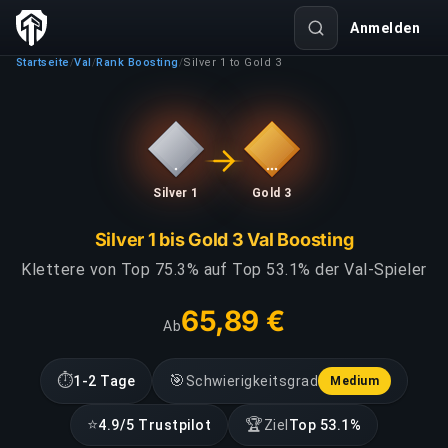
Anmelden
Startseite
Val
Rank Boosting
Silver 1 to Gold 3
/
/
/
Silver 1
Gold 3
Silver 1 bis Gold 3 Val Boosting
Klettere von Top 75.3% auf Top 53.1% der Val-Spieler
65,89 €
Ab
⏱
🎯
1-2 Tage
Schwierigkeitsgrad
Medium
⭐
🏆
4.9/5 Trustpilot
Ziel
Top 53.1%