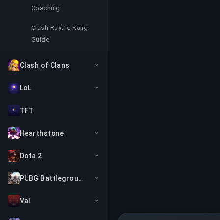
Coaching
Clash Royale Rang-
Guide
Clash of Clans
LoL
TFT
Hearthstone
Dota 2
PUBG Battlegrounds
Val