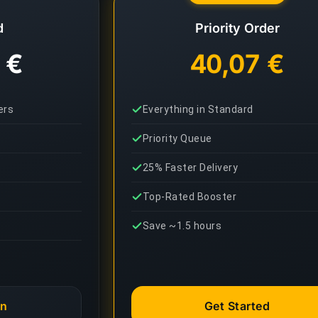
d
Priority Order
 €
40,07 €
ers
Everything in Standard
Priority Queue
25% Faster Delivery
Top-Rated Booster
Save ~1.5 hours
an
Get Started