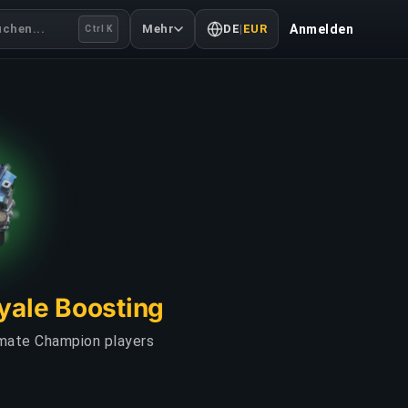
uchen...
Mehr
DE
|
EUR
Anmelden
Ctrl K
oyale Boosting
imate Champion players