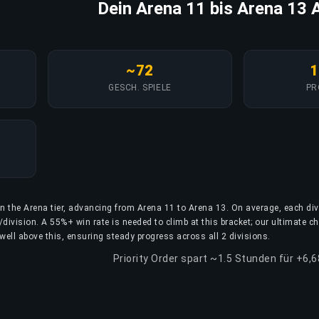
Dein Arena 11 bis Arena 13 
~72
1
GESCH. SPIELE
PR
in the Arena tier, advancing from Arena 11 to Arena 13. On average, each div
division. A 55%+ win rate is needed to climb at this bracket; our ultimate 
well above this, ensuring steady progress across all 2 divisions.
Priority Order spart ~1.5 Stunden für +6,6