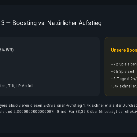
13 — Boosting vs. Natürlicher Aufstieg
55% WR)
Unsere Boos
~72 Spiele ben
~6h Spielzeit
~3 Tage à 2h
en, Tilt, LP-Verfall
1.4x schneller,
ers absolvieren diesen 2-Divisionen-Aufstieg 1.4x schneller als der Durchsc
ele und 2.3000000000000007h Grind. Für 33,39 € über 6h beträgt der effekti