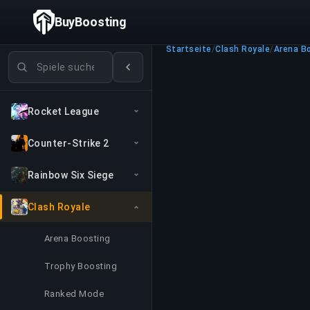
BuyBoosting
Startseite
/
Clash Royale
/
Arena B
Spiele suchen
Rocket League
Counter-Strike 2
Rainbow Six Siege
Clash Royale
Arena Boosting
Trophy Boosting
Ranked Mode