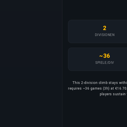
2
DIVISIONEN
~36
SPIELE/DIV
This 2-division climb stays with
requires ~36 games (3h) at €16.70/
players sustain 