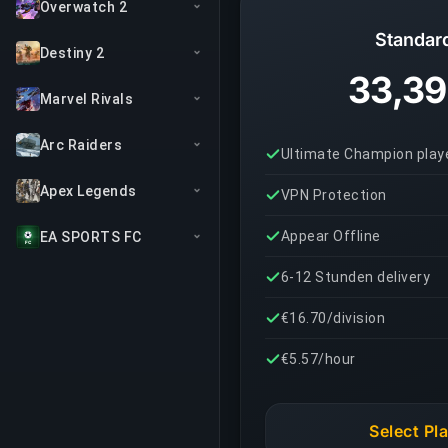
Overwatch 2
Standar
Destiny 2
33,39
Marvel Rivals
Arc Raiders
Ultimate Champion play
Apex Legends
VPN Protection
Appear Offline
EA SPORTS FC
6-12 Stunden delivery
€16.70/division
€5.57/hour
Select Pl